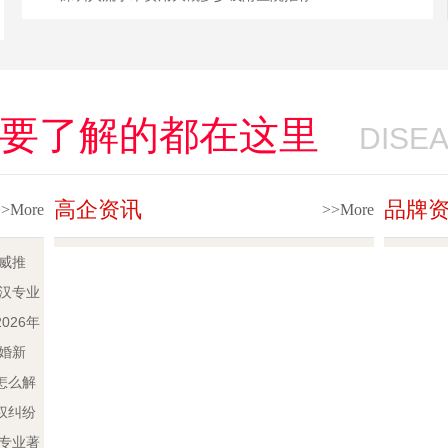
要了解的都在这里
DISE
高企资讯
品牌
>>More
>>More
权威推
析
武汉专业
骤，避开
026年
离婚新
怎么解
权纠纷
位专业著