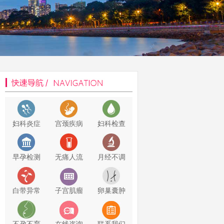
妇科炎症
宫颈疾病
妇科检查
早孕检测
无痛人流
月经不调
白带异常
子宫肌瘤
卵巢囊肿