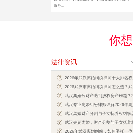
服务...
你想
法律资讯
2026年武汉离婚纠纷律师十大排名
荐，本地专业实力与收费标准深度解
2026武汉市离婚纠纷律师怎么选？
离婚律师告诉您找律师的3个关键步
武汉离婚分财产遇到股权房产难题？2
常见误区
找对本地专业离婚律师少走弯路
武汉专业离婚纠纷律师详解2026年
规：财产分割与子女抚养一步到位
武汉离婚财产分割与子女抚养权纠纷
决？2026找本地专业律师支招
武汉夫妻离婚，财产分割与子女抚养
怎么解决？2026年最新法律指引必看
2026年武汉离婚纠纷，如何委托一