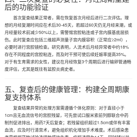
后的功能验证
首次复查结果正常者，需在恢复首次月经后进行二次评估。理
想的月经复潮时间应在术后30-45天，若超过60天仍无月经来潮，或
月经量较术前减少50%以上，需警惕宫腔粘连或子宫内膜基底层损
伤。此时复查应包括三维超声测量子宫内膜容积（正常应≥2ml），
必要时进行宫腔镜检查。研究表明，人流术后月经异常者中约18%
存在不同程度的宫腔粘连，而及时干预可使后续妊娠率提高35%。
对于有生育需求的女性，建议在月经恢复3个周期后进行输卵管通畅
度评估，尤其是既往有盆腔炎病史者。
五、复查后的健康管理：构建全周期康
复支持体系
复查结果异常的处理方案需遵循个体化原则：对于直径小于
1cm且无血流信号的宫腔残留，可先尝试口服米索前列醇联合中药
制剂促进排出，用药7天后复查；若残留组织超过1.5cm或伴有丰富
血流，应及时行清宫术，避免组织机化增加手术难度。术后感染患