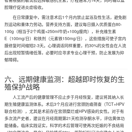
者需根据药敏试验选择敏感抗生素，疗程通常为14天，同时辅以盆
腔理疗促进炎症吸收。
在日常康复中，需注意术后1个月内禁止盆浴及性生活，避免剧
烈运动和重体力劳动。营养支持方面，建议每日摄入优质蛋白80-
100g（相当于2个鸡蛋+250ml牛奶+100g瘦肉），补充维生素
E（100mg/日）和铁剂（元素铁150mg/日），这些措施可使子宫内
膜修复时间缩短2-3天。心理调适同样重要，约30%的女性会在人流
后出现短暂情绪低落，必要时应寻求专业心理干预，防止发展为抑
郁障碍。
六、远期健康监测：超越即时恢复的生
殖保护战略
人工流产后的健康管理不应止步于月经恢复，建议将其纳入长
期生殖健康监测体系。术后3个月应进行宫颈防癌筛查（TCT+HPV
联合检测），尤其是术前存在宫颈糜烂或HPV感染的女性。对于有
多次流产史者，建议在月经周期第21天检测孕酮水平，评估黄体功
能储备。临床实践证实，科学的术后管理可使再次妊娠的不良结局