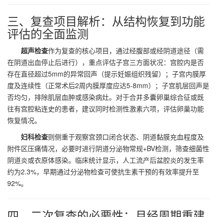
三、复查项目解析：从结构恢复到功能
评估的全面监测
超声检查
作为复查的核心项目，通过经腹部或经阴道途径（需
在阴道出血停止后进行），重点评估子宫三方面状况：宫腔内是否
存在直径超过5mm的异常回声（提示妊娠组织残留）；子宫内膜厚
度及连续性（正常术后2周内膜厚度应达5-8mm）；子宫肌层回声是
否均匀，排除肌层血肿或感染病灶。对于合并多囊卵巢综合征或既
往有宫腔粘连史的患者，建议同时检测性激素六项，评估卵巢功能
恢复情况。
妇科检查
则侧重于观察宫颈口闭合状态、阴道黏膜充血程度及
附件区压痛情况，必要时进行阴道分泌物常规+BV检测，筛查细菌性
阴道炎或衣原体感染。临床统计显示，人工流产后盆腔炎的发生率
约为2.3%，早期通过分泌物检查可使抗生素干预的有效率提升至
92%。
四、二次复查的必要性：月经周期重建