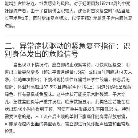
能增加宫腔粘连、继发感染的风险。对于妊娠周数超过12周的中期
妊娠流产者，由于子宫损伤面积较大，建议将首次复查时间适当延
长至术后3周，同时增加复查频次，以便更精准地监测子宫内膜修复
进度。
二、异常症状驱动的紧急复查指征：识
别身体发出的危险信号
当出现以下情况时，应立即终止观察等待，尽快就医复查：阴
道出血量突然增多（超过平素月经量1.5倍）或出血时间超过14天未
净，伴随血块排出；下腹出现持续性疼痛或痉挛性绞痛，休息后无
缓解；体温升高超过37.5℃且持续24小时以上；阴道分泌物呈现黄
绿色、伴有恶臭或鱼腥味。这些症状可能提示宫腔残留、子宫穿
孔、急性盆腔炎等严重并发症，临床数据显示，此类急症若能在症
状出现48小时内得到干预，可使严重并发症发生率降低65%。特别
需要注意的是，人工流产后出现的单侧下腹痛伴随肩背部放射痛，
可能是腹腔内出血的典型表现，需立即进行急诊超声检查和血常规
检测。