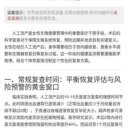
温馨提示：
为节省您的手机流量,文章内容简短,有任何疑问可
点
击咨询
医生与医生在线交流。
人工流产是女性生殖健康管理中的重要医疗干预手段，术后的
科学复查对于保障生殖系统恢复、预防远期并发症具有关键意义。
女性在经历人工流产后，身体需要经历子宫内膜修复、激素水平调
整和生殖器官复旧等复杂过程，这一阶段的健康监测需要遵循医学
规律，结合个体恢复情况制定个性化的复查方案。
一、常规复查时间：平衡恢复评估与风
险预警的黄金窗口
临床实践表明，人工流产后的10-15天是首次复查的理想时间节
点。此时阴道出血通常已逐渐减少（正常出血量应少于月经量且持
续不超过2周），子宫通过收缩逐渐恢复至孕前大小，超声检查可清
晰显示宫腔内是否存在妊娠物残留。医学研究显示，术后2周内进行
首次复查能使宫腔残留的检出率提升40%，而延迟至1个月后复查可