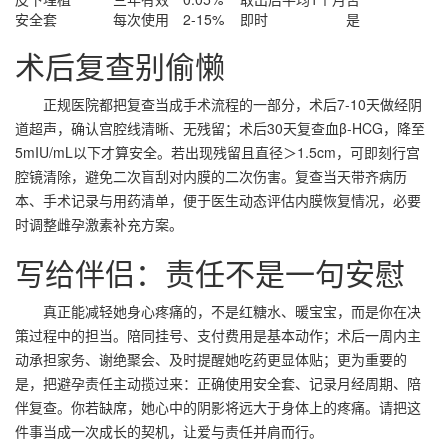
安全套
每次使用
2-15%
即时
是
术后复查别偷懒
正规医院都把复查当成手术流程的一部分，术后7-10天做经阴
道超声，确认宫腔线清晰、无残留；术后30天复查血β-HCG，降至
5mIU/mL以下才算安全。若出现残留且直径＞1.5cm，可即刻行宫
腔镜清除，避免二次盲刮对内膜的二次伤害。复查当天带齐病历
本、手术记录与用药清单，便于医生动态评估内膜恢复情况，必要
时调整雌孕激素补充方案。
写给伴侣：责任不是一句安慰
真正能减轻她身心疼痛的，不是红糖水、暖宝宝，而是你在决
策过程中的担当。陪同挂号、支付费用是基本动作；术后一周内主
动承担家务、谢绝聚会、及时提醒她吃药更显体贴；更为重要的
是，把避孕责任主动揽过来：正确使用安全套、记录月经周期、陪
伴复查。你若缺席，她心中的阴影将远大于身体上的疼痛。请把这
件事当成一次成长的契机，让爱与责任并肩而行。