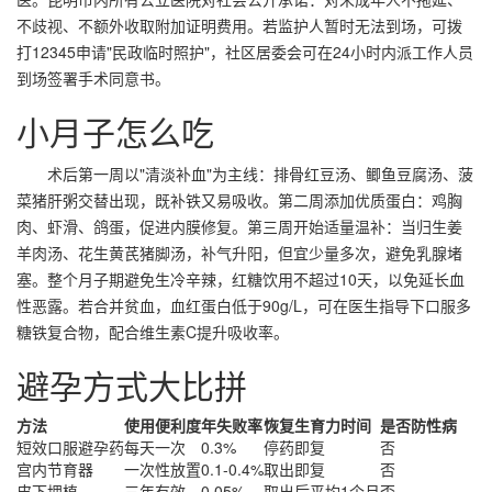
不歧视、不额外收取附加证明费用。若监护人暂时无法到场，可拨
打12345申请"民政临时照护"，社区居委会可在24小时内派工作人员
到场签署手术同意书。
小月子怎么吃
术后第一周以"清淡补血"为主线：排骨红豆汤、鲫鱼豆腐汤、菠
菜猪肝粥交替出现，既补铁又易吸收。第二周添加优质蛋白：鸡胸
肉、虾滑、鸽蛋，促进内膜修复。第三周开始适量温补：当归生姜
羊肉汤、花生黄芪猪脚汤，补气升阳，但宜少量多次，避免乳腺堵
塞。整个月子期避免生冷辛辣，红糖饮用不超过10天，以免延长血
性恶露。若合并贫血，血红蛋白低于90g/L，可在医生指导下口服多
糖铁复合物，配合维生素C提升吸收率。
避孕方式大比拼
方法
使用便利度
年失败率
恢复生育力时间
是否防性病
短效口服避孕药
每天一次
0.3%
停药即复
否
宫内节育器
一次性放置
0.1-0.4%
取出即复
否
皮下埋植
三年有效
0.05%
取出后平均1个月
否