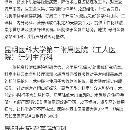
纵隔、黏膜下肌瘤等隐匿病变，降低术后宫腔粘连发生率。对重复
流产患者，医生会采集子宫内膜行CD56+免疫组化，评估容受性，
为将来备孕留存数据。每周三下午开设"人流后关爱"多学科门诊，生
殖科、内分泌科、营养科联合制定30天康复计划，提供个性化雌激
素序贯疗法及膳食纤维食谱。医院位于金碧广场旁，地铁1号线金碧
路站B口出，步行五分钟即可抵达。
昆明医科大学第二附属医院（工人医
院）计划生育科
依托高校附属医院科研优势，这里把"无痛人流"做成研究范本。
科室主持云南省科技厅课题《超声引导微管吸管对子宫内膜基底层
的即时保护》，术中联合使用子宫收缩监护仪，最大限度减少内膜
损伤。针对剖宫产切口妊娠这一高危类型，科室与介入科协作，术
前24小时行子宫动脉栓塞，显著降低大出血风险。术后赠送"避孕手
册"，扫码可观看3D动画演示短效避孕药、皮下埋植、避孕环的使用
细节，让科学避孕不再枯燥。医院在西山区滇缅大道374号，地铁3
号线梁家河站A口步行约600米。
昆明市延安医院妇科