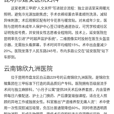
这家老牌三甲把"人文关怀"写进就诊流程：独立谈话室采用暖光
照明，避免冷光源加剧焦虑；手术衣裤经薰衣草柔顺剂洗涤，减轻
异味刺激；术后观察区配有时令花茶与暖宫贴。对未成年少女，医
院与昆明市未成年人保护中心签订绿色通道协议，可凭学校或社区
证明免挂号费，并安排女性志愿者全程陪同。技术上，延安医院在
昆明率先引进"产时超声监护系统"，二维图像实时投射在医生头盔显
示器，无需抬头看屏幕，手术时间平均缩短15%，术中出血量减少
20%。医院坐落于人民东路245号，市内多路公交在"延安医院"站下
车即到。
云南锦欣九洲医院
位于昆明市盘龙区白云路229号的云南锦欣九洲医院，是锦欣生
殖集团在三甲标准下打造的高品质妇产专科。医院拥有百级层流手
术间与独立麻醉科，"小月子公寓"提供28天术后休养套房，内含营养
师每日六餐配送、护士上门换药、产后康复瑜伽课程，适合无人照
顾的异地工作或独居女性。科室推出"产道维养型无痛人流"：术中使
用一次性双腔减压吸管，负压比普通管降低60%，同时喷洒透明质
酸钠凝胶，形成生物屏障，降低术后宫腔粘连与宫颈糜烂风险。就