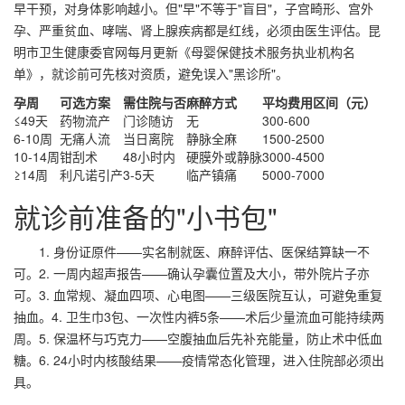
早干预，对身体影响越小。但"早"不等于"盲目"，子宫畸形、宫外
孕、严重贫血、哮喘、肾上腺疾病都是红线，必须由医生评估。昆
明市卫生健康委官网每月更新《母婴保健技术服务执业机构名
单》，就诊前可先核对资质，避免误入"黑诊所"。
孕周
可选方案
需住院与否
麻醉方式
平均费用区间（元）
≤49天
药物流产
门诊随访
无
300-600
6-10周
无痛人流
当日离院
静脉全麻
1500-2500
10-14周
钳刮术
48小时内
硬膜外或静脉
3000-4500
≥14周
利凡诺引产
3-5天
临产镇痛
5000-7000
就诊前准备的"小书包"
1. 身份证原件——实名制就医、麻醉评估、医保结算缺一不
可。2. 一周内超声报告——确认孕囊位置及大小，带外院片子亦
可。3. 血常规、凝血四项、心电图——三级医院互认，可避免重复
抽血。4. 卫生巾3包、一次性内裤5条——术后少量流血可能持续两
周。5. 保温杯与巧克力——空腹抽血后先补充能量，防止术中低血
糖。6. 24小时内核酸结果——疫情常态化管理，进入住院部必须出
具。