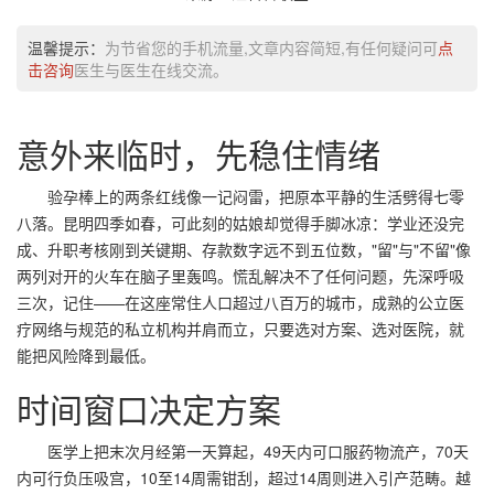
温馨提示：
为节省您的手机流量,文章内容简短,有任何疑问可
点
击咨询
医生与医生在线交流。
意外来临时，先稳住情绪
验孕棒上的两条红线像一记闷雷，把原本平静的生活劈得七零
八落。昆明四季如春，可此刻的姑娘却觉得手脚冰凉：学业还没完
成、升职考核刚到关键期、存款数字远不到五位数，"留"与"不留"像
两列对开的火车在脑子里轰鸣。慌乱解决不了任何问题，先深呼吸
三次，记住——在这座常住人口超过八百万的城市，成熟的公立医
疗网络与规范的私立机构并肩而立，只要选对方案、选对医院，就
能把风险降到最低。
时间窗口决定方案
医学上把末次月经第一天算起，49天内可口服药物流产，70天
内可行负压吸宫，10至14周需钳刮，超过14周则进入引产范畴。越