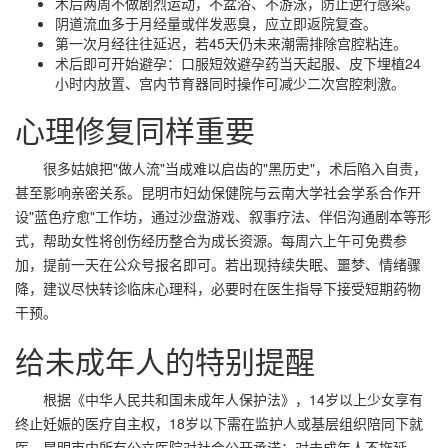
术后两周不做剧烈运动，不盆浴、不游泳，防止逆行感染。
阴道流血多于月经量或伴发恶臭，应立即返院复查。
第一次月经往往延迟，若45天仍未来潮需排除宫腔粘连。
术后即可开始避孕：口服短效避孕药当天起服、皮下埋植24
小时内放置、宫内节育器同时操作可减少二次宫腔刺激。
心理修复同样重要
很多姑娘把"做人流"当成难以启齿的"黑历史"，术后陷入自责，
甚至影响亲密关系。昆明市妇幼保健院与云南大学社会学系合作开
设"蓝色疗愈"工作坊，通过沙盘游戏、叙事疗法、伴侣沟通剧本等形
式，帮助女性将创伤经历整合为成长资源。每周六上午可免费参
加，提前一天在公众号报名即可。若出现持续失眠、噩梦、情绪骤
降，建议尽快转诊临床心理科，必要时在医生指导下接受短期药物
干预。
给未成年人的特别提醒
根据《中华人民共和国未成年人保护法》，14岁以上少女享有
终止妊娠的医疗自主权，18岁以下需在监护人或基层组织陪同下就
医。昆明市内所有公立医院对社会公开承诺：对未成年人不拖延、