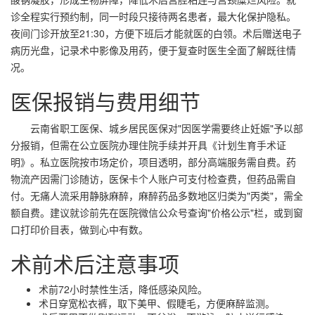
诊全程实行预约制，同一时段只接待两名患者，最大化保护隐私。
夜间门诊开放至21:30，方便下班后才能就医的白领。术后赠送电子
病历光盘，记录术中影像及用药，便于复查时医生全面了解既往情
况。
医保报销与费用细节
云南省职工医保、城乡居民医保对"因医学需要终止妊娠"予以部
分报销，但需在公立医院办理住院手续并开具《计划生育手术证
明》。私立医院按市场定价，项目透明，部分高端服务需自费。药
物流产因需门诊随访，医保卡个人账户可支付检查费，但药品需自
付。无痛人流采用静脉麻醉，麻醉药品多数地区归类为"丙类"，需全
额自费。建议就诊前先在医院微信公众号查询"价格公示"栏，或到窗
口打印价目表，做到心中有数。
术前术后注意事项
术前72小时禁性生活，降低感染风险。
术日穿宽松衣裤，取下美甲、假睫毛，方便麻醉监测。