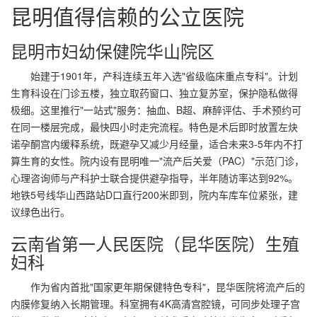
昆明值得信赖的公立医院
昆明市妇幼保健院华山院区
始建于1901年，产科连续五年入选"省级临床重点专科"。计划
生育科设在门诊五楼，独立取药窗口、独立复苏室，保护隐私做得
极细。这里推行"一站式"服务：抽血、B超、麻醉评估、手术预约可
在同一楼层完成，最快四小时走完流程。特色是术后即时放置左炔
诺孕酮宫内缓释系统，既避孕又减少月经量，适合未来3-5年内不打
算生育的女性。院内设有昆明唯一"流产后关爱（PAC）"示范门诊，
心理咨询师与产科护士联合提供避孕指导，半年随访率达到92%。
地铁5号线华山西路站D口直行200米即到，院内车库车位紧张，建
议绿色出行。
云南省第一人民医院（昆华医院）生殖
妇科
作为省内首批"国家更年期保健特色专科"，昆华医院将流产后的
内膜修复纳入长期管理。科室拥有4K高清宫腔镜，可同步处理子宫