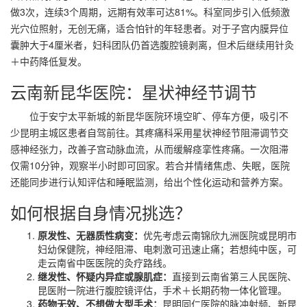
做3次，连续3个周期，远期有效率可达81%。科室同步引入低频激
光穴位照射，无创无痛，适合怕针的年轻患者。对于子宫内膜异位
囊肿大于4厘米者，妇科团队仍首选腹腔镜剥离，但术后继续用针灸
＋中药降低复发。
云南新昆华医院：星状神经节调节
位于安宁太平新城的新昆华医院环境空旷、停车方便，吸引不
少昆明主城区患者自驾前往。其疼痛科采用星状神经节阻滞调节交
感神经张力，改善子宫动脉血流，从而缓解痉挛性疼痛。一次阻滞
仅需10分钟，观察半小时即可回家。若合并情绪焦虑、失眠，医院
还能同步进行认知评估和睡眠监测，给出个性化运动和营养方案。
如何根据自身情况挑选？
原发性、无器质性病变：
优先考虑云南锦欣九洲医院或昆明市
妇幼保健院，神经阻滞、电刺激可迅速止痛；若想纯中医，可
走云南省中医医院的灸疗路线。
继发性、怀疑内异症或腺肌症：
直接到云南省第三人民医院、
昆医附一院进行腹腔镜评估，手术＋长期药物一体化管理。
药物无效、不想做大型手术：
昆明同仁医院的脉冲射频、新昆