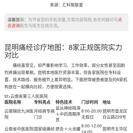
来源：汇科智联星
温馨提示：
为节省您的手机流量,文章内容简短,有任何疑问可
点
击咨询
医生与医生在线交流。
昆明痛经诊疗地图：8家正规医院实力
对比
痛经虽常见，却严重影响学习、工作效率，部分女性甚至因剧
烈疼痛出现晕厥。昆明本地医疗资源丰富，但各家医院在专科设
置、技术路线、服务细节上差异明显。下面把常被患者提及的8家机
构放在一起横向比较，方便按需选择。
td>云南省第三人民医院
医院名称
专科亮点
特色技术
门诊时间
地址
盆丛神经阻滞
云南锦欣九洲医
月经病专病
8:00-20:00
昆明市盘龙区
＋中药周期序
院
门诊
无假日
白云路229号
贯
8:00-12:00
云南省中医医院
国家级痛经
脐灸＋火龙罐
昆明市五华区
14:00-