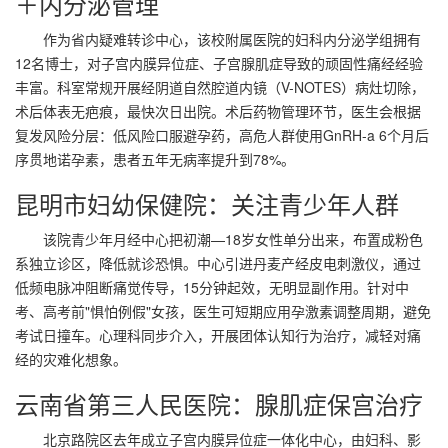
＋内分泌管理
作为省内疑难转诊中心，该校附属医院的妇科内分泌学组拥有
12名博士，对子宫内膜异位症、子宫腺肌症导致的顽固性痛经经验
丰富。科室常规开展经阴道自然腔道内镜（V-NOTES）病灶切除，
术后体表无疤痕，最快次日出院。术后药物管理环节，医生会根据
复发风险分层：低风险口服避孕药，高危人群使用GnRH-a 6个月后
序贯地诺孕素，患者五年无病率提升到78%。
昆明市妇幼保健院：关注青少年人群
该院青少年月经中心把初潮—18岁女性单分出来，布置成粉色
系独立诊区，降低就诊恐惧。中心引进丹麦产经皮电刺激仪，通过
低频电脉冲阻断痛觉传导，15分钟起效，无明显副作用。针对中
考、高考前"惧怕例假"女孩，医生可短期应用孕激素调整周期，避免
考试日撞车。心理科同步介入，开展团体认知行为治疗，减轻对痛
经的灾难化想象。
云南省第三人民医院：腺肌症保宫治疗
北京路院区去年成立子宫内膜异位症一体化中心，由妇科、影