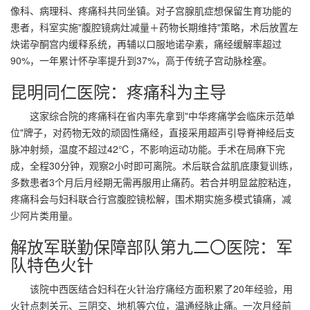
像科、病理科、疼痛科共同坐镇。对子宫腺肌症想保留生育功能的
患者，科室实施"腹腔镜病灶减量＋药物长期维持"策略，术后放置左
炔诺孕酮宫内缓释系统，再辅以口服地诺孕素，痛经缓解率超过
90%，一年累计怀孕率提升到37%，高于传统子宫动脉栓塞。
昆明同仁医院：疼痛科为主导
这家综合院的疼痛科在省内率先拿到"中华疼痛学会临床示范单
位"牌子，对药物无效的顽固性痛经，直接采用超声引导脊神经后支
脉冲射频，温度不超过42℃，不影响运动功能。手术在局麻下完
成，全程30分钟，观察2小时即可离院。术后联合盆肌底康复训练，
多数患者3个月后月经期无需再服用止痛药。若合并明显盆腔粘连，
疼痛科会与妇科联合行宫腹腔镜松解，围术期实施多模式镇痛，减
少阿片类用量。
解放军联勤保障部队第九二〇医院：军
队特色火针
该院中西医结合妇科在火针治疗痛经方面积累了20年经验，用
火针点刺关元、三阴交、地机等穴位，温通经脉止痛。一次月经前