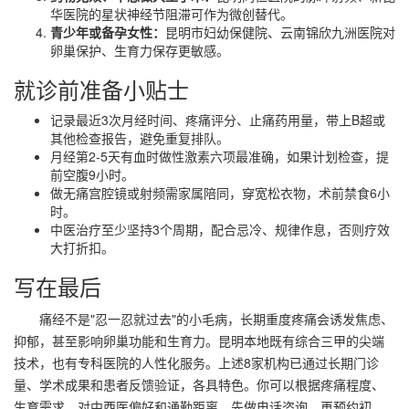
华医院的星状神经节阻滞可作为微创替代。
青少年或备孕女性：
昆明市妇幼保健院、云南锦欣九洲医院对
卵巢保护、生育力保存更敏感。
就诊前准备小贴士
记录最近3次月经时间、疼痛评分、止痛药用量，带上B超或
其他检查报告，避免重复排队。
月经第2-5天有血时做性激素六项最准确，如果计划检查，提
前空腹9小时。
做无痛宫腔镜或射频需家属陪同，穿宽松衣物，术前禁食6小
时。
中医治疗至少坚持3个周期，配合忌冷、规律作息，否则疗效
大打折扣。
写在最后
痛经不是"忍一忍就过去"的小毛病，长期重度疼痛会诱发焦虑、
抑郁，甚至影响卵巢功能和生育力。昆明本地既有综合三甲的尖端
技术，也有专科医院的人性化服务。上述8家机构已通过长期门诊
量、学术成果和患者反馈验证，各具特色。你可以根据疼痛程度、
生育需求、对中西医偏好和通勤距离，先做电话咨询，再预约初