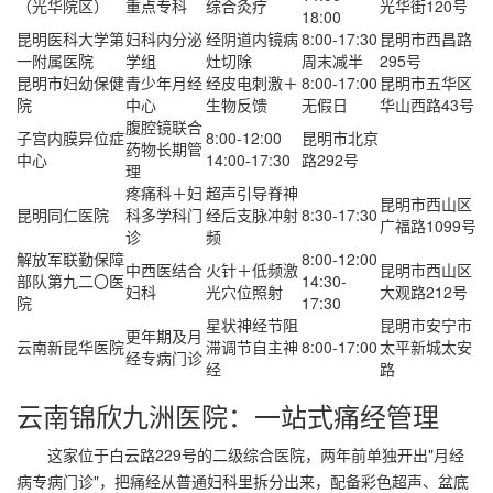
（光华院区）
重点专科
综合灸疗
光华街120号
18:00
昆明医科大学第
妇科内分泌
经阴道内镜病
8:00-17:30
昆明市西昌路
一附属医院
学组
灶切除
周末减半
295号
昆明市妇幼保健
青少年月经
经皮电刺激＋
8:00-17:00
昆明市五华区
院
中心
生物反馈
无假日
华山西路43号
腹腔镜联合
子宫内膜异位症
8:00-12:00
昆明市北京
药物长期管
中心
14:00-17:30
路292号
理
疼痛科＋妇
超声引导脊神
昆明市西山区
昆明同仁医院
科多学科门
经后支脉冲射
8:30-17:30
广福路1099号
诊
频
解放军联勤保障
8:00-12:00
中西医结合
火针＋低频激
昆明市西山区
部队第九二〇医
14:30-
妇科
光穴位照射
大观路212号
院
17:30
星状神经节阻
昆明市安宁市
更年期及月
云南新昆华医院
滞调节自主神
8:00-17:00
太平新城太安
经专病门诊
经
路
云南锦欣九洲医院：一站式痛经管理
这家位于白云路229号的二级综合医院，两年前单独开出"月经
病专病门诊"，把痛经从普通妇科里拆分出来，配备彩色超声、盆底