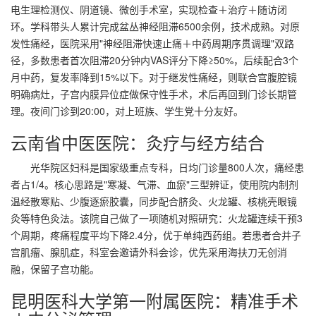
电生理检测仪、阴道镜、微创手术室，实现检查＋治疗＋随访闭
环。学科带头人累计完成盆丛神经阻滞6500余例，技术成熟。对原
发性痛经，医院采用"神经阻滞快速止痛＋中药周期序贯调理"双路
径，多数患者首次阻滞20分钟内VAS评分下降≥50%，后续配合3个
月中药，复发率降到15%以下。对于继发性痛经，则联合宫腹腔镜
明确病灶，子宫内膜异位症做保守性手术，术后再回到门诊长期管
理。夜间门诊到20:00，对上班族、学生党十分友好。
云南省中医医院：灸疗与经方结合
光华院区妇科是国家级重点专科，日均门诊量800人次，痛经患
者占1/4。核心思路是"寒凝、气滞、血瘀"三型辨证，使用院内制剂
温经散寒贴、少腹逐瘀胶囊，同步配合脐灸、火龙罐、核桃壳眼镜
灸等特色灸法。该院自己做了一项随机对照研究：火龙罐连续干预3
个周期，疼痛程度平均下降2.4分，优于单纯西药组。若患者合并子
宫肌瘤、腺肌症，科室会邀请外科会诊，优先采用海扶刀无创消
融，保留子宫功能。
昆明医科大学第一附属医院：精准手术