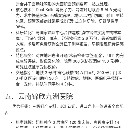
对合并子宫动脉畸形的大面积宫颈病变可一站式处理。
核心技术：Dual-Knife 等离子刀、冷冻环切联合 5-ALA 光动
力、术中快速冰冻+石蜡双病理，减少二次扩切率；对 III 型转
化区、颈管深部病灶采用“剥洋葱”式立体切除，切缘阴性率
98%。
科研转化：与国家癌症中心合作建成“滇中宫颈疾病生物样本
库”，已储存组织、血液、分泌物标本 2.6 万份，患者如同意
入库，术后可免费获得全外显子测序报告，早期发现遗传易感
位点。
特色服务：对住地州患者开通“术前检查绿色通道”，48 h 内完
成麻醉评估、影像及化验，院旁 300 米协议酒店 138 元/晚，
可凭住院证享受协议价。
交通指引：地铁 2 号线“穿心鼓楼”站 A 口直行 200 米；门诊
3 楼 B 区设自助机 30 台，支持微信、银联、医保电子凭证三
合一支付，排队时间平均 4 分钟。
五、云南锦欣九洲医院
优势标签：三级妇产专科、JCI 认证、进口光电一体设备全套配
齐
科室规模：妇科独立 3 层病区 120 张床位，宫颈病专科 14
位医师，主任医师 5 人、副主任医师 6 人，含省级宫颈学组