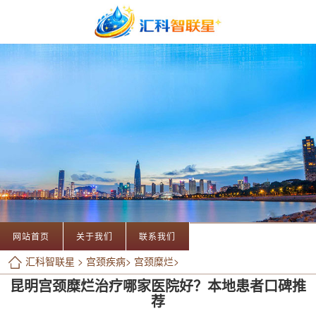
网站首页
关于我们
联系我们
汇科智联星
>
宫颈疾病
>
宫颈糜烂
>
昆明宫颈糜烂治疗哪家医院好？本地患者口碑推
荐