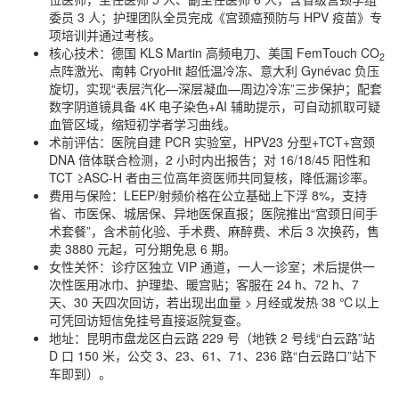
委员 3 人；护理团队全员完成《宫颈癌预防与 HPV 疫苗》专
项培训并通过考核。
核心技术：德国 KLS Martin 高频电刀、美国 FemTouch CO
2
点阵激光、南韩 CryoHit 超低温冷冻、意大利 Gynévac 负压
旋切，实现“表层汽化—深层凝血—周边冷冻”三步保护；配套
数字阴道镜具备 4K 电子染色+AI 辅助提示，可自动抓取可疑
血管区域，缩短初学者学习曲线。
术前评估：医院自建 PCR 实验室，HPV23 分型+TCT+宫颈
DNA 倍体联合检测，2 小时内出报告；对 16/18/45 阳性和
TCT ≥ASC-H 者由三位高年资医师共同复核，降低漏诊率。
费用与保险：LEEP/射频价格在公立基础上下浮 8%，支持
省、市医保、城居保、异地医保直报；医院推出“宫颈日间手
术套餐”，含术前化验、手术费、麻醉费、术后 3 次换药，售
卖 3880 元起，可分期免息 6 期。
女性关怀：诊疗区独立 VIP 通道，一人一诊室；术后提供一
次性医用冰巾、护理垫、暖宫贴；客服在 24 h、72 h、7
天、30 天四次回访，若出现出血量 > 月经或发热 38 ℃以上
可凭回访短信免挂号直接返院复查。
地址：昆明市盘龙区白云路 229 号（地铁 2 号线“白云路”站
D 口 150 米，公交 3、23、61、71、236 路“白云路口”站下
车即到）。