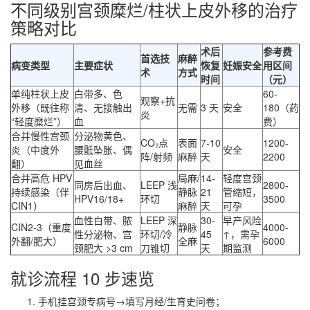
不同级别宫颈糜烂/柱状上皮外移的治疗
策略对比
术后
参考费
首选技
麻醉
病变类型
主要症状
恢复
妊娠安全
用区间
术
方式
时间
（元）
单纯柱状上皮
白带多、色
60-
观察+抗
外移（既往称
清、无接触出
无需
3 天
安全
180（药
炎
“轻度糜烂”）
血
费）
合并慢性宫颈
分泌物黄色、
CO₂点
表面
7-10
1200-
炎（中度外
腰骶坠胀、偶
安全
阵/射频
麻醉
天
2200
翻）
见血丝
合并高危 HPV
局麻/
14-
轻度宫颈
同房后出血、
LEEP 浅
2800-
持续感染（伴
静脉
21
管缩短，
HPV16/18+
环切
3500
CIN1）
麻醉
天
可孕
血性白带、脓
LEEP 深
30-
早产风险
CIN2-3（重度
静脉
4000-
性分泌物、宫
环切/冷
45
↑，需孕
外翻/肥大）
全麻
6000
颈肥大 >3 cm
刀锥切
天
期监测
就诊流程 10 步速览
手机挂宫颈专病号→填写月经/生育史问卷；