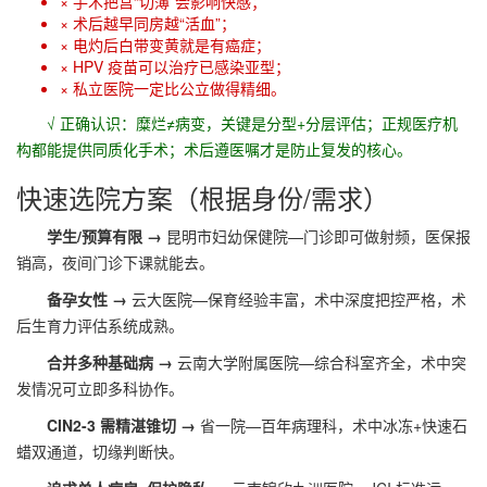
× 手术把宫“切薄”会影响快感；
× 术后越早同房越“活血”；
× 电灼后白带变黄就是有癌症；
× HPV 疫苗可以治疗已感染亚型；
× 私立医院一定比公立做得精细。
√ 正确认识：糜烂≠病变，关键是分型+分层评估；正规医疗机
构都能提供同质化手术；术后遵医嘱才是防止复发的核心。
快速选院方案（根据身份/需求）
学生/预算有限 →
昆明市妇幼保健院—门诊即可做射频，医保报
销高，夜间门诊下课就能去。
备孕女性 →
云大医院—保育经验丰富，术中深度把控严格，术
后生育力评估系统成熟。
合并多种基础病 →
云南大学附属医院—综合科室齐全，术中突
发情况可立即多科协作。
CIN2-3 需精湛锥切 →
省一院—百年病理科，术中冰冻+快速石
蜡双通道，切缘判断快。