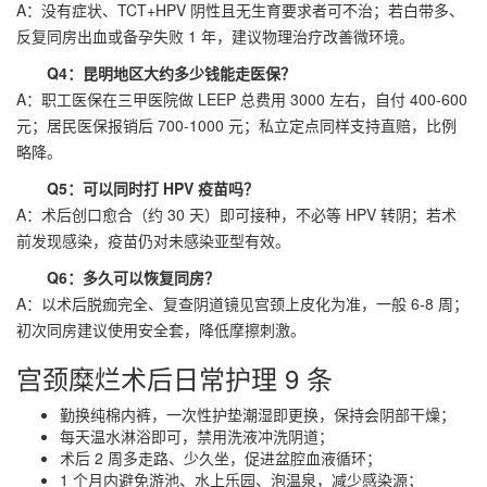
A：没有症状、TCT+HPV 阴性且无生育要求者可不治；若白带多、
反复同房出血或备孕失败 1 年，建议物理治疗改善微环境。
Q4：昆明地区大约多少钱能走医保？
A：职工医保在三甲医院做 LEEP 总费用 3000 左右，自付 400-600
元；居民医保报销后 700-1000 元；私立定点同样支持直赔，比例
略降。
Q5：可以同时打 HPV 疫苗吗？
A：术后创口愈合（约 30 天）即可接种，不必等 HPV 转阴；若术
前发现感染，疫苗仍对未感染亚型有效。
Q6：多久可以恢复同房？
A：以术后脱痂完全、复查阴道镜见宫颈上皮化为准，一般 6-8 周；
初次同房建议使用安全套，降低摩擦刺激。
宫颈糜烂术后日常护理 9 条
勤换纯棉内裤，一次性护垫潮湿即更换，保持会阴部干燥；
每天温水淋浴即可，禁用洗液冲洗阴道；
术后 2 周多走路、少久坐，促进盆腔血液循环；
1 个月内避免游池、水上乐园、泡温泉，减少感染源；