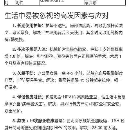
月
阴性
家会诊
生活中易被忽视的高发因素与应对
1. 长期使用护垫：
护垫不透气，局部湿度高，易致乳酸杆菌减
少、杂菌增多。解决：生理期前后 3 天使用，其余时间改用纯棉内
裤+勤更换。
2. 多次不规范人流：
机械扩宫易损伤隐窝，柱状上皮外翻概率
增 1.8 倍。解决：科学避孕，避孕失败后在正规医院手术，术后 1
个月复查宫颈恢复情况。
3. 久坐不动：
办公室女性一坐 4-5 小时，盆腔充血导致酸碱度
升高，HPV 更易整合。解决：番茄钟提醒 45 分钟起身拉伸，喝一
杯温水。
4. 伴侣包皮过长：
包皮垢含 HPV16 高风险亚型，性生活中反复
摩擦充当“病毒搬运工”。解决：男方行包皮环切+同房全程安全套，
双重防护。
5. 熬夜 + 甲状腺亚临床减退：
昆明高原缺氧叠加晚睡，TSH 轻
度升高可降低免疫细胞清除 HPV 的效率。解决：23:30 前入睡，