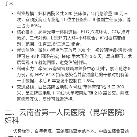
手术
科室规模：妇科两院区共 220 张床位，年门急诊量 38 万人
次，宫颈疾病亚专业组 11 位主任医师、9 位副主任医师，博
士占比 60%。
核心技术：高清光电一体阴道镜、FLC 冷冻环切、CO
点阵
2
激光、二代射频、LEEP 刀大环+小环联合，可根据病变级
别、范围、生育需求“三选二”组合。
就诊体验：微信小程序当天放号 700 个，初诊阴道镜-活检-病
理可在 48 h 闭环完成；leep 手术预约 3-5 天，局麻即可，术
后留观 4 h 就能回家，避免住院排队。
科研实力：牵头“云南省宫颈癌早筛多中心队列”，累计随访 9
万例，对 HPV16/18 持续感染合并宫颈糜烂的干预时机有第
一手数据，术后 5 年复发率控制在 1.8%。
交通路线：西昌路院区地铁 3 号线“市体育馆”站 B 口 300
米；呈贡院区地铁 1 号线“大学城南站”转 218 路公交。两院
区病理互认，复诊可就近选择。
二、云南省第一人民医院（昆华医院）
妇科
优势标签：百年老院、宫颈癌筛查示范基地、中西医结合宫颈