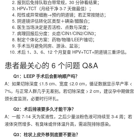
报到后免排队取白带常规，30 分钟看结果；
HPV+TCT（月经干净 3-7 天做最佳）；
阳性或异常细胞→预约阴道镜；若正常按随访；
阴道镜评估转化区类型＋碘染/醋酸白；
医生当场决定是否活检、点数与深度；
病理回报后分度：炎症/CIN1/CIN2/CIN3；
制定个体化方案：药物/物理/LEEP/锥切；
手术当月避免同房、游泳、盆浴；
术后 1、3、6、12 个月复查 HPV+TCT+阴道镜三重评估。
患者最关心的 6 个问题 Q&A
Q1：LEEP 手术后会影响顺产吗？
A：如果切除深度 ≤1.5 cm、宽度 ≤2.0 cm，循证数据显示早产率 <
7%，与正常人群几乎无差别。若切除深度 > 2 cm，建议孕中期做宫
颈长度监测，必要时行环扎。
Q2：术后排液要多久才能干净？
A：一般 7-14 天为浆液性，之后少量淡粉色液可持续至 3-4 周；若
液体突然增多、有臭味或伴体温升高，需返院排除感染。
Q3：柱状上皮外移到底要不要治？