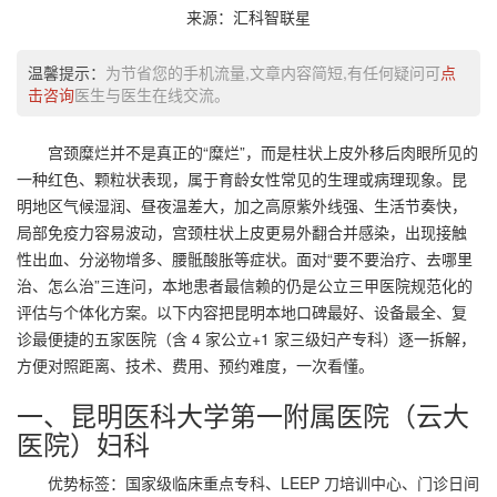
来源：汇科智联星
温馨提示：
为节省您的手机流量,文章内容简短,有任何疑问可
点
击咨询
医生与医生在线交流。
宫颈糜烂并不是真正的“糜烂”，而是柱状上皮外移后肉眼所见的
一种红色、颗粒状表现，属于育龄女性常见的生理或病理现象。昆
明地区气候湿润、昼夜温差大，加之高原紫外线强、生活节奏快，
局部免疫力容易波动，宫颈柱状上皮更易外翻合并感染，出现接触
性出血、分泌物增多、腰骶酸胀等症状。面对“要不要治疗、去哪里
治、怎么治”三连问，本地患者最信赖的仍是公立三甲医院规范化的
评估与个体化方案。以下内容把昆明本地口碑最好、设备最全、复
诊最便捷的五家医院（含 4 家公立+1 家三级妇产专科）逐一拆解，
方便对照距离、技术、费用、预约难度，一次看懂。
一、昆明医科大学第一附属医院（云大
医院）妇科
优势标签：国家级临床重点专科、LEEP 刀培训中心、门诊日间