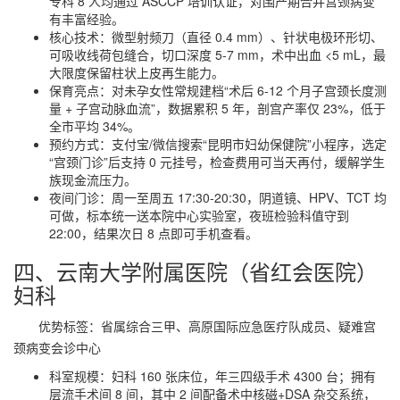
专科 8 人均通过 ASCCP 培训认证，对围产期合并宫颈病变
有丰富经验。
核心技术：微型射频刀（直径 0.4 mm）、针状电极环形切、
可吸收线荷包缝合，切口深度 5-7 mm，术中出血 <5 mL，最
大限度保留柱状上皮再生能力。
保育亮点：对未孕女性常规建档“术后 6-12 个月子宫颈长度测
量 + 子宫动脉血流”，数据累积 5 年，剖宫产率仅 23%，低于
全市平均 34%。
预约方式：支付宝/微信搜索“昆明市妇幼保健院”小程序，选定
“宫颈门诊”后支持 0 元挂号，检查费用可当天再付，缓解学生
族现金流压力。
夜间门诊：周一至周五 17:30-20:30，阴道镜、HPV、TCT 均
可做，标本统一送本院中心实验室，夜班检验科值守到
22:00，结果次日 8 点即可手机查看。
四、云南大学附属医院（省红会医院）
妇科
优势标签：省属综合三甲、高原国际应急医疗队成员、疑难宫
颈病变会诊中心
科室规模：妇科 160 张床位，年三四级手术 4300 台；拥有
层流手术间 8 间，其中 2 间配备术中核磁+DSA 杂交系统，