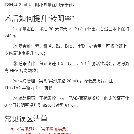
TSH>4.2 mIU/L 时小剂量优甲乐干预。
术后如何提升“转阴率”
① 足量蛋白：术后 30 天每天 ≥1.2 g/kg 体重，白蛋白水平保持
≥40 g/L；
② 复合维生素：维 A、B2、B12、叶酸、锌合用，可将宫颈上
皮修复速度提升 15%；
③ 睡眠节律：保证深睡 1.5 h 以上，NK 细胞活性增强，清除游
离 HPV 病毒颗粒；
④ 情绪管理：冥想/冥想走路 20 min，降低皮质醇，让
Th1/Th2 平衡向 Th1 转移；
⑤ 辅助用药：干扰素栓、抗 HPV-β-葡聚糖凝胶，临床验证可使
6 个月转阴率提升到 82%（对照 64%）。
常见误区清单
× 宫颈糜烂＝宫颈癌前病变；