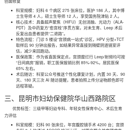
创面修复
科室规模：妇科 6 个病区 275 张床位，医护 186 人，其中博
士生导师 4 人，硕士生导师 12 人，享受国务院津贴 2 人。
核心技术：具备超声聚焦（HIFU）无创消融、光动力（ALA-
PDT）及中药复方“愈宫栓”序贯方案，对未生育、Leep 术后
反复出血患者提供“二退路”。
特色流程：门诊 5 楼设“宫颈病一站式”诊区，HPV 分型+TCT
取样后 90 分钟出报告，如结果异常直接到隔壁阴道镜室评
估，减少来回跑动。
医保政策：作为省直医保定点，宫颈糜烂行 Leep/射频均可按
“日间病房”报销，职工医保报销比例 85%-92%，居民医保
65% 左右。
术后随访：科室公众号推送个性化康复计划，内置 30 天、90
天、180 天三次 AI 随访提醒，患者拍照上传分泌物颜色即可
远程答疑。
三、昆明市妇幼保健院华山西路院区
优势标签：三级甲等妇幼专科、年轻女性保育中心、术后生育
力评估
科室规模：妇科 90 张床位，年宫腹腔镜手术 4200 台；宫颈