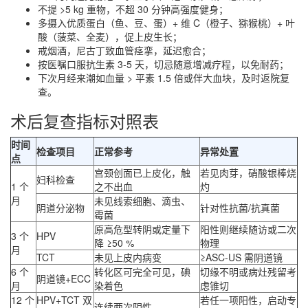
不提 >5 kg 重物，不超 30 分钟高强度健身；
多摄入优质蛋白（鱼、豆、蛋）+ 维 C（橙子、猕猴桃）+ 叶
酸（菠菜、全麦），促上皮生长；
戒烟酒，尼古丁致血管痉挛，延迟愈合；
按医嘱口服抗生素 3-5 天，切忌随意增减疗程，以免耐药；
下次月经来潮如血量 > 平素 1.5 倍或伴大血块，及时返院复
查。
术后复查指标对照表
时间
检查项目
正常参考
异常处置
点
宫颈创面已上皮化，触
若见肉芽，硝酸银棒烧
妇科检查
1 个
之不出血
灼
月
未见线索细胞、滴虫、
阴道分泌物
针对性抗菌/抗真菌
霉菌
原高危型转阴或定量下
阳性则继续随访或二次
3 个
HPV
降 ≥50 %
物理
月
TCT
未见上皮内病变
≥ASC-US 需阴道镜
6 个
转化区可完全可见，碘
切缘不明或病灶残留考
阴道镜+ECC
月
染着色
虑锥切
12 个
HPV+TCT 双
若任一项阳性，启动专
连续两次阴性