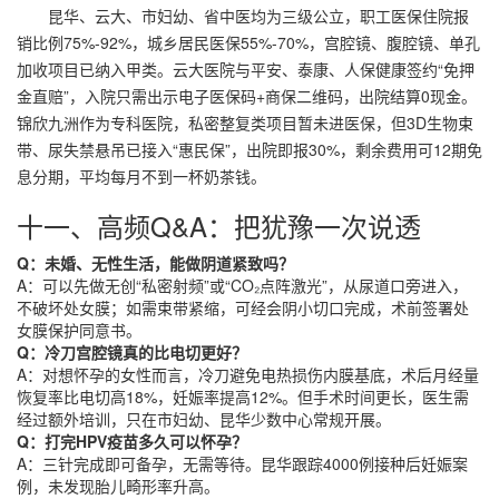
昆华、云大、市妇幼、省中医均为三级公立，职工医保住院报
销比例75%-92%，城乡居民医保55%-70%，宫腔镜、腹腔镜、单孔
加收项目已纳入甲类。云大医院与平安、泰康、人保健康签约“免押
金直赔”，入院只需出示电子医保码+商保二维码，出院结算0现金。
锦欣九洲作为专科医院，私密整复类项目暂未进医保，但3D生物束
带、尿失禁悬吊已接入“惠民保”，出院即报30%，剩余费用可12期免
息分期，平均每月不到一杯奶茶钱。
十一、高频Q&A：把犹豫一次说透
Q：未婚、无性生活，能做阴道紧致吗？
A：可以先做无创“私密射频”或“CO₂点阵激光”，从尿道口旁进入，
不破坏处女膜；如需束带紧缩，可经会阴小切口完成，术前签署处
女膜保护同意书。
Q：冷刀宫腔镜真的比电切更好？
A：对想怀孕的女性而言，冷刀避免电热损伤内膜基底，术后月经量
恢复率比电切高18%，妊娠率提高12%。但手术时间更长，医生需
经过额外培训，只在市妇幼、昆华少数中心常规开展。
Q：打完HPV疫苗多久可以怀孕？
A：三针完成即可备孕，无需等待。昆华跟踪4000例接种后妊娠案
例，未发现胎儿畸形率升高。