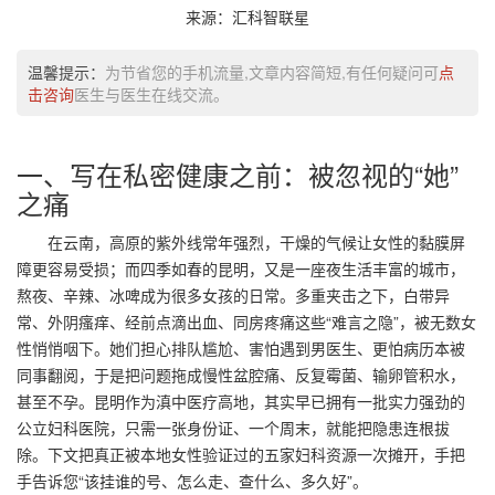
来源：汇科智联星
温馨提示：
为节省您的手机流量,文章内容简短,有任何疑问可
点
击咨询
医生与医生在线交流。
一、写在私密健康之前：被忽视的“她”
之痛
在云南，高原的紫外线常年强烈，干燥的气候让女性的黏膜屏
障更容易受损；而四季如春的昆明，又是一座夜生活丰富的城市，
熬夜、辛辣、冰啤成为很多女孩的日常。多重夹击之下，白带异
常、外阴瘙痒、经前点滴出血、同房疼痛这些“难言之隐”，被无数女
性悄悄咽下。她们担心排队尴尬、害怕遇到男医生、更怕病历本被
同事翻阅，于是把问题拖成慢性盆腔痛、反复霉菌、输卵管积水，
甚至不孕。昆明作为滇中医疗高地，其实早已拥有一批实力强劲的
公立妇科医院，只需一张身份证、一个周末，就能把隐患连根拔
除。下文把真正被本地女性验证过的五家妇科资源一次摊开，手把
手告诉您“该挂谁的号、怎么走、查什么、多久好”。