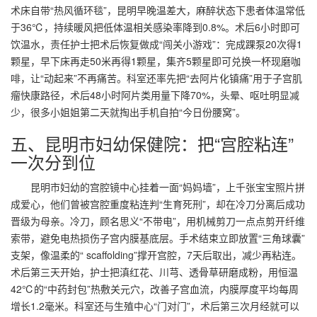
术床自带“热风循环毯”，昆明早晚温差大，麻醉状态下患者体温常低
于36℃，持续暖风把低体温相关感染率降到0.8%。术后6小时即可
饮温水，责任护士把术后恢复做成“闯关小游戏”：完成踝泵20次得1
颗星，早下床再走50米再得1颗星，集齐5颗星即可兑换一杯现磨咖
啡，让“动起来”不再痛苦。科室还率先把“去阿片化镇痛”用于子宫肌
瘤快康路径，术后48小时阿片类用量下降70%，头晕、呕吐明显减
少，很多小姐姐第二天就掏出手机自拍“今日份腰窝”。
五、昆明市妇幼保健院：把“宫腔粘连”
一次分到位
昆明市妇幼的宫腔镜中心挂着一面“妈妈墙”，上千张宝宝照片拼
成爱心，他们曾被宫腔重度粘连判“生育死刑”，却在冷刀分离后成功
晋级为母亲。冷刀，顾名思义“不带电”，用机械剪刀一点点剪开纤维
索带，避免电热损伤子宫内膜基底层。手术结束立即放置“三角球囊”
支架，像温柔的“ scaffolding”撑开宫腔，7天后取出，减少再粘连。
术后第三天开始，护士把滇红花、川芎、透骨草研磨成粉，用恒温
42℃的“中药封包”热敷关元穴，改善子宫血流，内膜厚度平均每周
增长1.2毫米。科室还与生殖中心“门对门”，术后第三次月经就可以