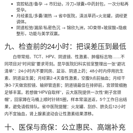
宫腔粘连/备孕 → 市妇幼，冷刀+球囊+中药封包，一次分粘再
受孕。
月经紊乱/多囊/潮热 → 省中医院，滇派草药+火龙罐，调经更
调体。
阴道松弛/漏尿/私密色沉 → 锦欣九洲，3D束带+玻尿酸+隐痕
整形，功能与美学双赢。
九、检查前的24小时：把误差压到最低
白带常规、TCT、HPV、阴道镜、性激素、肿瘤标志物……不
同项目对“时间窗”要求苛刻。昆华医院妇科实验室整理出一张“避坑
清单”：24小时内不要同房、盆浴、阴道上药；48小时内停用抗生
素、阴道益生菌；月经第2-4天查性激素，空腹9点前抽血；月经干
净3-7天做宫腔镜、输卵管造影；阴道镜最佳在排卵前，宫颈管细胞
足够丰富。若想做“HPV自取样”，云大医院提供一次性“刷子宫颈
帽”，回家蹲在马桶上顺时针转5圈，样本常温送返，5个工作日出结
果，避免请假排队。省中医院提醒：火龙罐、刮痧、脐灸后12小时
内不宜抽血，肾上腺素波动会让性激素结果漂移。
十、医保与商保：公立惠民、高端补充