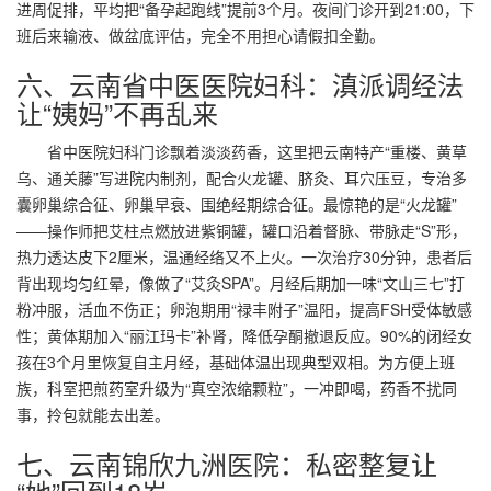
进周促排，平均把“备孕起跑线”提前3个月。夜间门诊开到21:00，下
班后来输液、做盆底评估，完全不用担心请假扣全勤。
六、云南省中医医院妇科：滇派调经法
让“姨妈”不再乱来
省中医院妇科门诊飘着淡淡药香，这里把云南特产“重楼、黄草
乌、通关藤”写进院内制剂，配合火龙罐、脐灸、耳穴压豆，专治多
囊卵巢综合征、卵巢早衰、围绝经期综合征。最惊艳的是“火龙罐”
——操作师把艾柱点燃放进紫铜罐，罐口沿着督脉、带脉走“S”形，
热力透达皮下2厘米，温通经络又不上火。一次治疗30分钟，患者后
背出现均匀红晕，像做了“艾灸SPA”。月经后期加一味“文山三七”打
粉冲服，活血不伤正；卵泡期用“禄丰附子”温阳，提高FSH受体敏感
性；黄体期加入“丽江玛卡”补肾，降低孕酮撤退反应。90%的闭经女
孩在3个月里恢复自主月经，基础体温出现典型双相。为方便上班
族，科室把煎药室升级为“真空浓缩颗粒”，一冲即喝，药香不扰同
事，拎包就能去出差。
七、云南锦欣九洲医院：私密整复让