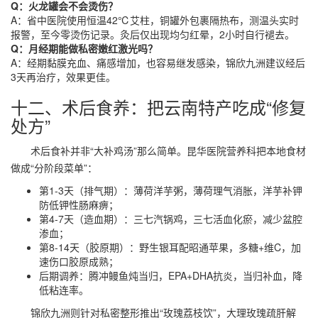
Q：火龙罐会不会烫伤？
A：省中医院使用恒温42℃艾柱，铜罐外包裹隔热布，测温头实时
报警，至今零烫伤记录。灸后仅出现均匀红晕，2小时自行褪去。
Q：月经期能做私密嫩红激光吗？
A：经期黏膜充血、痛感增加，也容易继发感染，锦欣九洲建议经后
3天再治疗，效果更佳。
十二、术后食养：把云南特产吃成“修复
处方”
术后食补并非“大补鸡汤”那么简单。昆华医院营养科把本地食材
做成“分阶段菜单”：
第1-3天（排气期）：薄荷洋芋粥，薄荷理气消胀，洋芋补钾
防低钾性肠麻痹；
第4-7天（造血期）：三七汽锅鸡，三七活血化瘀，减少盆腔
渗血；
第8-14天（胶原期）：野生银耳配昭通苹果，多糖+维C，加
速伤口胶原成熟；
后期调养：腾冲鳗鱼炖当归，EPA+DHA抗炎，当归补血，降
低粘连率。
锦欣九洲则针对私密整形推出“玫瑰荔枝饮”，大理玫瑰疏肝解