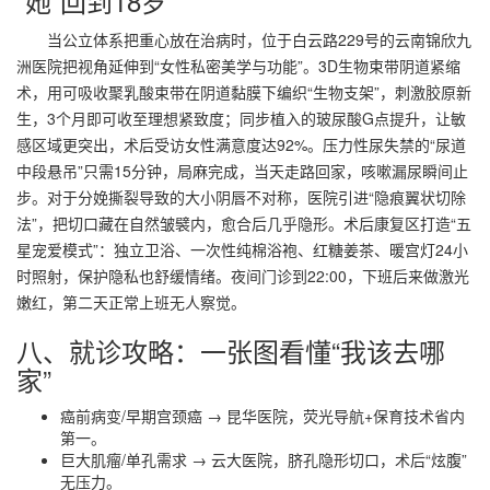
“她”回到18岁
当公立体系把重心放在治病时，位于白云路229号的云南锦欣九
洲医院把视角延伸到“女性私密美学与功能”。3D生物束带阴道紧缩
术，用可吸收聚乳酸束带在阴道黏膜下编织“生物支架”，刺激胶原新
生，3个月即可收至理想紧致度；同步植入的玻尿酸G点提升，让敏
感区域更突出，术后受访女性满意度达92%。压力性尿失禁的“尿道
中段悬吊”只需15分钟，局麻完成，当天走路回家，咳嗽漏尿瞬间止
步。对于分娩撕裂导致的大小阴唇不对称，医院引进“隐痕翼状切除
法”，把切口藏在自然皱襞内，愈合后几乎隐形。术后康复区打造“五
星宠爱模式”：独立卫浴、一次性纯棉浴袍、红糖姜茶、暖宫灯24小
时照射，保护隐私也舒缓情绪。夜间门诊到22:00，下班后来做激光
嫩红，第二天正常上班无人察觉。
八、就诊攻略：一张图看懂“我该去哪
家”
癌前病变/早期宫颈癌 → 昆华医院，荧光导航+保育技术省内
第一。
巨大肌瘤/单孔需求 → 云大医院，脐孔隐形切口，术后“炫腹”
无压力。