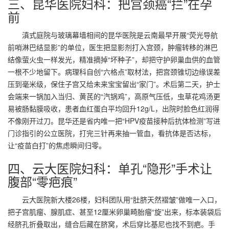
三、昆华医院妇科：把宫颈癌“拦”在孕
前
滇式庭院与玻璃幕墙相间的昆华医院是云南最早开展“荧光导航
前哨淋巴结显影”的单位，医生把显影剂打入宫颈，肿瘤转移的淋巴
结像萤火虫一样发光，精准摘掉“坏种子”，却把守护卵巢血供的血管
一根不少地留下。病理科自创“六格点”取材法，把宫颈锥切边缘误差
压到毫米级，保住子宫又给未来宝宝留出“家门”。术后第二天，护士
会端来一锅加入当归、黄芪的“汽锅鸡”，高原气压低，虫草花鸡汤更
易被肠黏膜吸收，患者血红蛋白平均回升12g/L，出院时脸色红润得
不像刚开过刀。昆华还是省内唯一把“HPV疫苗接种后抗体检测”写进
门诊指引的公立医院，打完三针再来抽一管血，看抗体是否达标，
让“疫苗白打”的焦虑瞬间归零。
四、云大医院妇科：单孔“隐形”手术让
腹部“零疤痕”
云大医院新大楼26楼，妇科团队用“肚脐天然褶皱”做唯一入口，
把子宫肌瘤、腺肌症、甚至12厘米卵巢畸胎瘤“旋”出来，标本装袋后
经脐孔折叠取出，缝合后藏在脐窝，术后穿比基尼也找不到疤。手