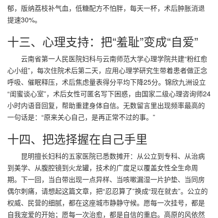
郁，版纳荔枝补气血，低糖配方不怕胖，每天一杯，术后肿胀消退
提速30%。
十三、心理支持：把“羞耻”变成“自爱”
云南省第一人民医院妇科与云南师范大学心理学院共建“粉红愈
心小组”，每次住院术后第二天，应用心理学研究生带着患者做正念
呼吸、催眠释压，术后焦虑量表得分平均下降25分。锦欣九洲设立
“闺蜜谈心室”，术后女性可匿名写下困惑，由国家二级心理咨询师24
小时内语音回复，帮助重建身体自信。无数留言里出现频率最高的
一句话是：“原来关心自己，是再正常不过的事。”
十四、把选择握在自己手里
昆明擅长妇科的五家医院已悉数摊开：从公立到专科、从治病
到美学、从腹腔镜到火龙罐，技术的广度足以覆盖女性全生命周
期。下一回，当白带出现一点异样、当咳嗽漏湿一片护垫、当同房
偶尔刺痛，请想起这篇文章，把“忍忍算了”换成“现在就去”。公立的
权威、民营的细腻，都在这座城市静静守候。愿每一次挂号，都是
自我宠爱的开始；愿每一次治愈，都是自信的重启。高原的风依然