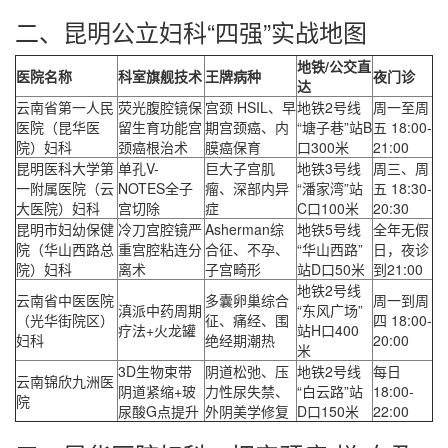
二、昆明公立妇科“四强”实战地图
地铁/公交直
医院名称
科室旗舰技术
王牌病种
夜门诊
达
云南省第一人民
荧光腹腔镜保
宫颈 HSIL、早
地铁2号线
周一至周
医院（昆华医
留生育功能宫
期宫颈癌、内
“塘子巷”站B
五 18:00-
院）妇科
颈癌根治术
膜癌保育
口300米
21:00
昆明医科大学第
单孔V-
巨大子宫肌
地铁3号线
周三、周
一附属医院（云
NOTES全子
瘤、深部内异
“潘家湾”站
五 18:30-
大医院）妇科
宫切除
症
C口100米
20:30
昆明市妇幼保健
冷刀宫腔镜严
Asherman综
地铁5号线
全年无假
院（华山西路总
重宫腔粘连分
合征、不孕、
“华山西路”
日，夜诊
院）妇科
离术
子宫畸形
站D口50米
到21:00
地铁2号线
云南省中医医院
多囊卵巢综合
周一到周
滇派中药周期
“东风广场”
（光华街院区）
征、痛经、围
四 18:00-
疗法+火龙罐
站H口400
妇科
绝经期潮热
20:00
米
3D生物束带
阴道松弛、压
地铁2号线
每日
云南锦欣九洲医
阴道紧缩+玻
力性尿失禁、
“白云路”站
18:00-
院
尿酸G点提升
外阴美学修复
D口150米
22:00