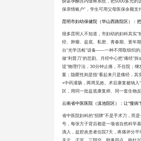
炔诺孕酮宫内缓释系统，把5000多元的进
保亲情账户”，学生可用父母医保余额支
昆明市妇幼保健院（华山西路院区）：把
很多昆明人不知道，市妇幼的妇科其实“独
经、肿瘤、盆底、私密、青春期、更年
台“光学活检”设备——一种不用取组织的
做“利普刀”的悲剧。月经中心把“痛经”拆
堤”物理疗法，30分钟止痛，不住院；继
案；隐匿性则是指“看起来只是痛经，其
+中药灌肠，两周见效。术后康复被纳入
区，用同一批盆底康复师、同一套生物反馈
云南省中医医院（滇池院区）：让“慢病
省中医院妇科的“招牌”不是手术刀，而是
号，每张方子背后都是一项省自然科学基
滴入，盆腔炎患者住院7天，疼痛评分平均
关元、子宫、三阴交、卵巢四点，电针2