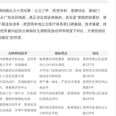
框里瞬间跳出几十页结果：公立三甲、民营专科、老牌综合、新锐门
从广告拉回地面，真正决定就诊体验的，其实是“谁能把病看好、谁
下面这份清单，把昆明本地公立医疗体系里口碑最稳、技术最硬、排
再把常被问起的云南锦欣九洲医院放在同等维度下对比，方便你按症
困难症”的俘虏。
妇科特色技术
就诊亮点
地址
科肿瘤多学科会诊、达芬奇
疑难重症绿色通道，病理会诊
昆明市西山区金碧
器人手术、生殖微创
中心24小时出报告
路157号
宫内膜异位症慢病管理、
大学生门诊夜诊到21:00，医保
昆明市五华区西昌
AC人流后关爱示范
移动支付秒结算
路295号
儿宫内治疗、宫颈机能不全
孕产康一体化，产后42天复查
昆明市五华区华山
扎、青春期月经中心
免挂号
西路5号
腔炎三位一体疗法、针灸促
中药代煎快递到家，医保报销
昆明市西山区滇池
卵、围绝经期潮热专病
比例高达90%
路444号
腹腔镜日间手术、复发性流
预约制无需排长队，检查报告1
昆明市盘龙区白云
主动免疫、不孕不育精准助
小时同步手机
路229号