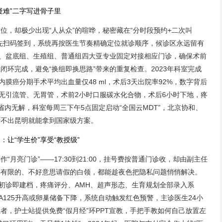
疑难”二字写进骨子里
位，却极少出现“人从众”的喧哗，秘密藏在“分时段预约+二次叫
先扫码签到，系统再按医生节奏精确定位就诊顺序，候诊区永远留有
组、盆底组、生殖组、普通组四大亚专业固定对接相应门诊，确保术前
环完成，避免“换组即换思路”带来的重复检查。2023年科室完成
内膜癌分期手术平均出血量仅48 ml，术后3天出院率92%，数字背后
、无引流管、无胃管，术前2小时口服碳水化合物，术后6小时下地，疼
内无解，科室每周三下午5点固定启动“全国云MDT”，北京协和、
者不出昆明就能拿到国家级方案。
让“学生价”享受“教授级”
月亮门诊”——17:30到21:00，挂号费按普通门诊收，却由副主任
算有限的、不好意思请假的白领，都能趁夜色把隐私问题悄悄解决。
：初诊即建档，疼痛评分、AMH、超声形态、生育规划全部录入系
A125升高或卵巢储备下降，系统自动触发红色预警，主诊医生24小
者，护士站提供免费“假月经”环PPT宣教，手把手教如何自己放置左