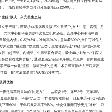
口环用到“一天只花1块钱”。2024年起，医院与支付宝合作上线“医
付，一场腹腔镜手术自付部分最低能压到2500元。
“生娃”做成一条完整生态链
立于产科”，两层楼44张病床只做“不生孩子”的女人生意：宫颈、月
期，六大中心把科室切割得比私立机构还细。宫颈中心拥有滇中首
共聚焦内镜，0.3秒成像，准确率94%，意味着30%的女性可以免去
成“原发性”“继发性”“隐匿性”三类，原发性直接上“神经电刺激+热水
发性由超声组、内镜组、生殖组联合查房，最快48小时给出“保宫”方
实是盆腔炎或内异症”，通过血清宏基因测序揪出病原体，靶向抗生素
“孕产康一体化”流程：做腹腔镜的患者，术后可直接转入产后康复
仪，把“术后尿潴留”消灭在72小时内。
”慢得优雅
一摞泛着草药香味的“协定方”——盆腔炎1号、痛经2号、更年期3
金结题报告。科室把“三位一体”做成标准路径：口服中药+针灸+直肠
下降60%，半年后复发率不到8%。针灸促排卵门诊更是“神奇”，取
0分钟，每周3次，3个月为一疗程，多囊卵巢综合征患者自发排卵率