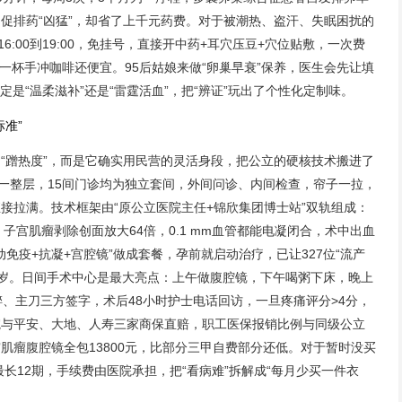
如促排药“凶猛”，却省了上千元药费。对于被潮热、盗汗、失眠困扰的
6:00到19:00，免挂号，直接开中药+耳穴压豆+穴位贴敷，一次费
比一杯手冲咖啡还便宜。95后姑娘来做“卵巢早衰”保养，医生会先让填
定是“温柔滋补”还是“雷霆活血”，把“辨证”玩出了个性化定制味。
准”
“蹭热度”，而是它确实用民营的灵活身段，把公立的硬核技术搬进了
地一整层，15间门诊均为独立套间，外间问诊、内间检查，帘子一拉，
接拉满。技术框架由“原公立医院主任+锦欣集团博士站”双轨组成：
子宫肌瘤剥除创面放大64倍，0.1 mm血管都能电凝闭合，术中出血
主动免疫+抗凝+宫腔镜”做成套餐，孕前就启动治疗，已让327位“流产
45岁。日间手术中心是最大亮点：上午做腹腔镜，下午喝粥下床，晚上
醉、主刀三方签字，术后48小时护士电话回访，一旦疼痛评分>4分，
院与平安、大地、人寿三家商保直赔，职工医保报销比例与同级公立
肌瘤腹腔镜全包13800元，比部分三甲自费部分还低。对于暂时没买
最长12期，手续费由医院承担，把“看病难”拆解成“每月少买一件衣