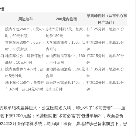
看懂
早高峰耗时（从市中心东
周边泊车
200元内住宿
风广场计）
口
院内车位260个，8元/小
步行5分钟到7天、如家，
打车25分钟，地铁30分
时，60元封顶
均价180元
钟
口
立体车库300个，6元/小
大学城青旅多，150元以
打车20分钟，地铁25分
时，50元封顶
内可订
钟
B口
地面车位少，建议停附件
华山西路民宿集中，160
打车15分钟，地铁20分
商场，10元/小时
元可住两居
钟
1
院内免费停车4小时，超
滇池路连锁酒店，190元
打车35分钟，地铁40分
出5元/小时
含早
钟
口
地下车位150个，免费停
白云路公寓酒店140元，
打车12分钟，地铁15分
车3小时，超出4元/小时
步行3分钟
钟
构的账单结构差异巨大：公立医院名头响，却少不了“术前套餐”——血
下来1200元起；民营医院把“术前必需”打包进单病种，表面总价
024年3月医保结算系统，均为职工医保、异地转诊已备案前提下，患