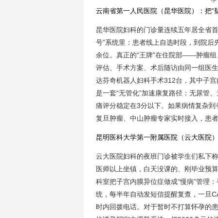
孕
云南省第一人民医院（昆华医院）：把“
昆华医院妇科的门诊量连续五年居全省首
号”系统里：患者线上自选时段，到院后
余位。真正的“王牌”在住院部——肿瘤
评估、手术方案、术后随访由同一组医生闭
达芬奇机器人妇科手术312台，其中子宫
是一套“无管化”加速康复路径：无尿管
痛评分稳定在3分以下。如果病情复杂到省
复旦肿瘤、中山肿瘤专家实时接入，患
昆明医科大学第一附属医院（云大医院）：
云大医院妇科的夜班门诊被学生们私下称作“
医师以上坐镇，白天没课的、刚毕业预
科室把子宫内膜异位症做成“慢病”管理
统，每半年自动发短信提醒复查，一旦C
时内回拨电话。对于暂时不打算怀孕的患