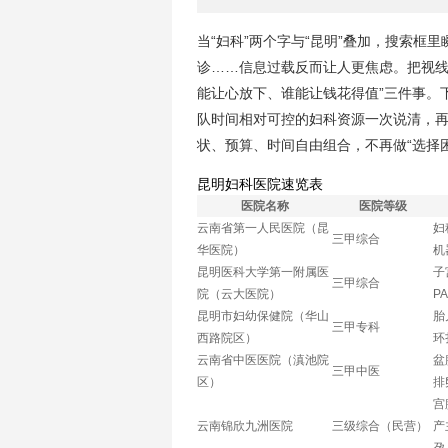
当“妇科”两个字与“昆明”叠加，搜索
诊……信息过载反而让人更焦虑。把视线
能让心放下、谁能让钱花得值”三件事。
队时间相对可控的妇科资源一次说清，
状、预算、时间自由组合，不再做“选择
昆明妇科医院速览表
医院名称
医院等级
云南省第一人民医院（昆
妇
三甲综合
华医院）
机
昆明医科大学第一附属医
子
三甲综合
院（云大医院）
P
昆明市妇幼保健院（华山
胎
三甲专科
西路院区）
环
云南省中医医院（滇池院
盆
三甲中医
区）
排
宫
云南锦欣九洲医院
三级综合（民营）
产