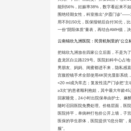
能到56%，妊娠率38%，数字看起来不
围绝经期女性，科室推出“夕霞门诊”——1
用不到150元，医保报销后自付30元，
一份“阴阳体质”量表，再结合AMH值，决
云南锦欣九洲医院：民营机制里的“公立标
把锦欣九洲放在四家公立后面，不是为了
盘龙区白云路229号。医院妇科中心占
男朋友、妈妈、闺蜜都进不来，隐私感直
宫腹腔镜手术全部使用4K荧光显影系统，
<20 ml成为常态；复发性流产门诊把“
≥3次”的患者顺利抱娃，其中最大年龄
回家睡觉，24小时出院保单由护士、麻
随时召回医院免费处理。价格层面，医
医院持平，单病种打包价公开上墙，子宫
医保的学生群体，医院提供“0息分期”，
服”。