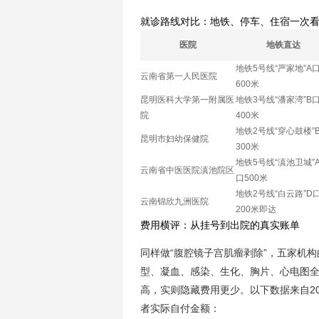
就诊路线对比：地铁、停车、住宿一次
医院
地铁直达
地铁5号线“严家地”A
云南省第一人民医院
600米
昆明医科大学第一附属医
地铁3号线“潘家湾”B
院
400米
地铁2号线“穿心鼓楼”
昆明市妇幼保健院
300米
地铁5号线“滇池卫城”A
云南省中医医院滇池院区
口500米
地铁2号线“白云路”D
云南锦欣九洲医院
200米即达
费用横评：从挂号到出院的真实账单
同样做“腹腔镜子宫肌瘤剥除”，五家机
型、凝血、感染、生化、胸片、心电图全套
高，实则隐藏费用更少。以下数据来自2
者实际自付金额：