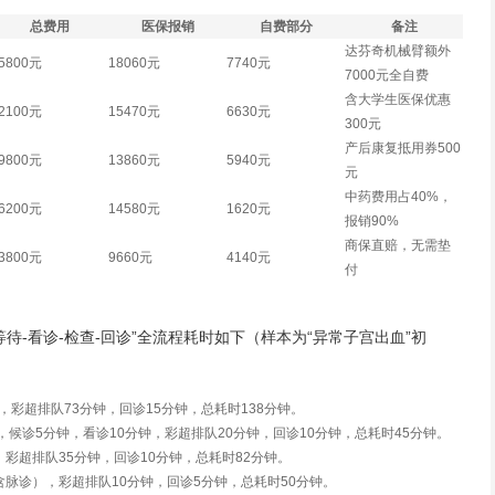
总费用
医保报销
自费部分
备注
达芬奇机械臂额外
5800元
18060元
7740元
7000元全自费
含大学生医保优惠
2100元
15470元
6630元
300元
产后康复抵用券500
9800元
13860元
5940元
元
中药费用占40%，
6200元
14580元
1620元
报销90%
商保直赔，无需垫
3800元
9660元
4140元
付
等待-看诊-检查-回诊”全流程耗时如下（样本为“异常子宫出血”初
，彩超排队73分钟，回诊15分钟，总耗时138分钟。
，候诊5分钟，看诊10分钟，彩超排队20分钟，回诊10分钟，总耗时45分钟。
，彩超排队35分钟，回诊10分钟，总耗时82分钟。
含脉诊），彩超排队10分钟，回诊5分钟，总耗时50分钟。