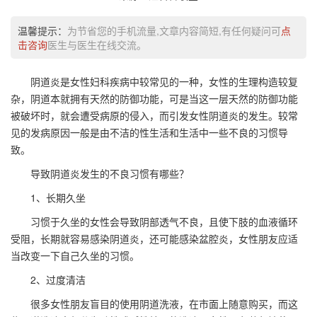
温馨提示：
为节省您的手机流量,文章内容简短,有任何疑问可
点
击咨询
医生与医生在线交流。
阴道炎是女性妇科疾病中较常见的一种，女性的生理构造较复
杂，阴道本就拥有天然的防御功能，可是当这一层天然的防御功能
被破坏时，就会遭受病原的侵入，而引发女性阴道炎的发生。较常
见的发病原因一般是由不洁的性生活和生活中一些不良的习惯导
致。
导致阴道炎发生的不良习惯有哪些？
1、长期久坐
习惯于久坐的女性会导致阴部透气不良，且使下肢的血液循环
受阻，长期就容易感染阴道炎，还可能感染盆腔炎，女性朋友应适
当改变一下自己久坐的习惯。
2、过度清洁
很多女性朋友盲目的使用阴道洗液，在市面上随意购买，而这