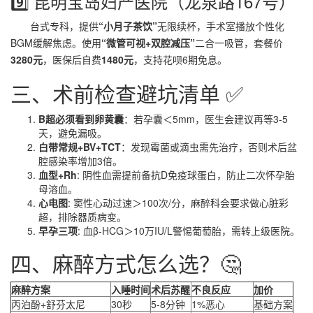
9️⃣ 昆明宝岛妇产医院（龙泉路167号）
台式专科，提供
“小月子茶饮”
无限续杯，手术室播放个性化
BGM缓解焦虑。使用
“微管可视+双腔减压”
二合一吸管，套餐价
3280元
，医保后自费
1480元
，支持花呗6期免息。
三、术前检查避坑清单 ✅
B超必须看到卵黄囊
：若孕囊＜5mm，医生会建议再等3-5
天，避免漏吸。
白带常规+BV+TCT
：发现霉菌或滴虫需先治疗，否则术后盆
腔感染率增加3倍。
血型+Rh
: 阴性血需提前备抗D免疫球蛋白，防止二次怀孕胎
母溶血。
心电图
: 窦性心动过速＞100次/分，麻醉科会要求做心脏彩
超，排除器质病变。
早孕三项
: 血β-HCG＞10万IU/L警惕葡萄胎，需转上级医院。
四、麻醉方式怎么选？🤔
麻醉方案
入睡时间
术后苏醒
不良反应
加价
丙泊酚+舒芬太尼
30秒
5-8分钟
1%恶心
基础方案