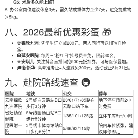
Q5: 术后多久能上班？
A: 办公室岗位建议休息3天，需久站或重体力至少7天，避免提重物
＞5kg。
八、2026最新优惠彩蛋 🎁
🌸
锦欣九洲
: 凭学生证立减200元，两人同行再送HPV自检
盒。
🏥
延安医院
: 每周三“粉红日”挂号费全免，限前30名。
💎
安琪儿
: 关注抖音直播间抢500元抵扣券，可与医保叠加。
🎓
新新华
: 高考准考证=人流减免300元，活动截止8月31日。
九、赴院路线速查 🚇
医院
地铁
公交
停车
云南锦欣
2号线白云路站D口
23/61/71/85路白
地下停车场前2小
九洲医院
步行3分钟
云路口站下车
时免费
省妇幼保
5号线圆通山站B口
1/85/101/125路
立体车库8元/小时
健院
步行8分钟
昆医附一
3号线市体育馆站C
院内车位紧张，建
5/66/93/115路
院
口步行6分钟
议即停即走