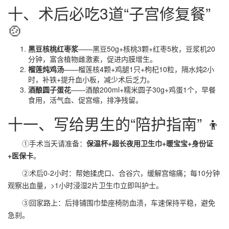
十、术后必吃3道“子宫修复餐”
🍲
黑豆核桃红枣浆
——黑豆50g+核桃3颗+红枣5枚，豆浆机20
分钟，富含植物雌激素，促进内膜增生。
榴莲炖鸡汤
——榴莲核4颗+鸡腿1只+枸杞10粒，隔水炖2小
时，补铁+提升血小板，减少术后乏力。
酒酿圆子蛋花
——酒酿200ml+糯米圆子30g+鸡蛋1个，早餐
食用，活气血、促宫缩，排净残留。
十一、写给男生的“陪护指南” 👦
①手术当天请准备：
保温杯+超长夜用卫生巾+暖宝宝+身份证
+医保卡
。
②术后0-2小时：帮她揉虎口、合谷穴，缓解宫缩痛；每10分钟
观察出血量，>1小时浸湿2片卫生巾立即叫护士。
③回家路上：后排铺围巾垫座椅防血渍，车速保持平稳，避免
急刹。