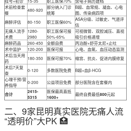
挂号+初诊
15-35
职工医保70%
含电子病历建档
术前检查套
部分纳入门诊
B超、血常规、凝血、心电
480-920
餐
统筹
图、传染病四项
ASA分级、过敏史、气道评
麻醉评估
80-150
职工医保60%
估
无痛人流手
1280-
职工医保可报
可视微管、双腔减压、直视
术费
2980
50%-65%
吸引价格递增
麻醉药品
260-450
全额自费
丙泊酚+舒芬太尼+止吐
术中监护
120-200
医保可报
心电、血氧、血压动态监测
术后当天用
180-350
医保可报70%
缩宫、抗炎、促进内膜修复
药
术后7天复
0-120
多数医院免费
B超+血β-HCG
查
心理干预/营
0-200
公益项目免费
部分医院含在套餐内
养指导
2415-
医保最高直抵
合计
最终自费最低
800
元起
5315
1600+
二、9家昆明真实医院无痛人流
“透明价”大PK 🏥