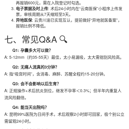
再报销600元，需在入院登记时勾选。
电子票据及时上传
: 术后24小时内在“云南医保”小程序上传发
票，审核周期从7天缩短至3天。
异地医保
: 云贵川渝已实现互认，提前做好“异地就医备案”，
报销比例不降低。
七、常见Q&A 🔍
Q1: 孕囊多大可以做？
A: 5-12mm（约35-55天）最佳，太小易漏吸，太大需钳刮风险高。
Q2: 无痛人流真的3分钟？
A: 指“吸宫时间”，含消毒、麻醉、苏醒全程约15-20分钟。
Q3: 会不会影响以后生育？
A: 正规操作+术后抗炎到位，继发不孕率＜0.3%；但半年内重复人
流风险翻倍。
Q4: 能当天出院吗？
A: 昆明99%医院为日间手术，术后观察2小时即可回家，极个别公立
需留观24小时。