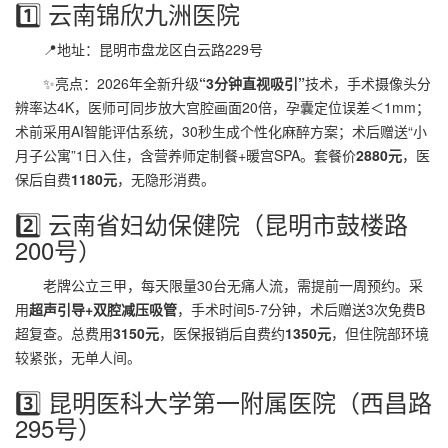
1️⃣ 云南锦欣九洲医院
📍地址：昆明市盘龙区白云路229号
✨亮点：2026年全新升级
“3分钟直视吸引”
技术，手术摄像头分
辨率达4K，医师可同步放大宫腔画面20倍，孕囊定位误差＜1mm；
术前采用AI智能评估系统，30秒生成个性化麻醉方案；术后赠送“小
月子公寓”1日入住，含营养师定制餐+暖宫SPA。套餐价
2880元
，医
保后自费
1180元
，无隐形消费。
2️⃣ 云南省妇幼保健院（昆明市鼓楼路
200号）
老牌公立三甲，每天限量30台无痛人流，需提前一周预约。采
用
超声引导+双腔减压吸管
，手术时间5-7分钟，术后赠送3次免费B
超复查。总费用
3150元
，医保报销后自费约
1350元
，但住院部环境
较紧张，无单人间。
3️⃣ 昆明医科大学第一附属医院（西昌路
295号）