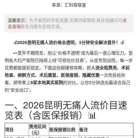
来源：汇科智联星
温馨提示：
为节省您的手机流量,文章内容简短,有任何疑问可
点
击咨询
医生与医生在线交流。
💰
2026昆明无痛人流价格全透明，3分钟安全解决意外！
💰
👀意外不期而至，别让“价格不透明”成为最后一道心理压力。昆
明各大妇产医院已陆续上线“可视化价目表”，从挂号到出院，每一步
花费都能提前锁定。下面这份超硬核攻略，把
人流全程费用、术前
检查、麻醉方式、术后康复、医保报销、隐藏优惠
一次性拆给你
看，顺带奉上
9家本地真实医院
的对比，让你3分钟选出最适合自己
的“安全出口”。
一、2026昆明无痛人流价目速
览表（含医保报销）📊
费用区间
项目
医保报销比例
备注
（元）