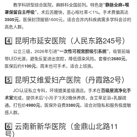
教学科研型综合医院，麻醉科全国前列。特色是
“静脉全麻+喉
罩保留自主呼吸”
，术后苏醒快，恶心呕吐率＜1%。手术费偏高达
3500元
，医保封顶报销1600元，适合合并内科疾病需多学科会诊的
高危人群。
4️⃣ 昆明市延安医院（人民东路245号）
公立三级，2026年引进
“一次性可视宫腔吸引系统”
，吸管前端
带LED光源，避免反复进出宫腔，降低感染风险。套餐价
2680元
，
医保后约
1100元
，周末也可手术，适合上班族。
5️⃣ 昆明艾维爱妇产医院（丹霞路2号）
JCI认证私立专科，环境媲美星级酒店。手术在
百级层流净化手
术室
完成，提供术后“小月子”3天2晚休养房，含艾草足浴+乳腺疏
通。打包价
4980元
，医保外自费
3380元
，适合对隐私和服务极度敏
感人群。
6️⃣ 云南新新华医院（金鼎山北路11
号）