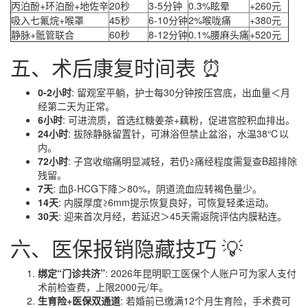
丙泊酚+环泊酚+地佐辛
20秒
3-5分钟
0.3%眩晕
+260元
吸入七氟烷+喉罩
45秒
6-10分钟
2%喉咙痛
+380元
静脉+骶管联合
60秒
8-12分钟
0.1%腰麻头痛
+520元
五、术后康复时间表 ⏰
0-2小时
: 留观室平躺，护士每30分钟按压宫底，出血量＜月
经第二天为正常。
6小时
: 可进流质，首选红糖姜茶+藕粉，促进宫腔积血排出。
24小时
: 拔除静脉留置针，可淋浴但禁止盆浴，水温38℃以
内。
72小时
: 子宫收缩痛明显减轻，若仍≥痛经程度需复查B超排除
残留。
7天
: 血β-HCG下降＞80%，阴道流血应转褐色量少。
14天
: 内膜厚度≥6mm提示恢复良好，可恢复轻柔运动。
30天
: 迎来首次月经，若延迟＞45天需返院评估内膜粘连。
六、医保报销隐藏技巧 💡
绑定“门诊共济”
: 2026年昆明职工医保个人账户可为家人支付
术前检查费，上限2000元/年。
生育险+医保双通道
: 若婚前已缴满12个月生育险，手术费可