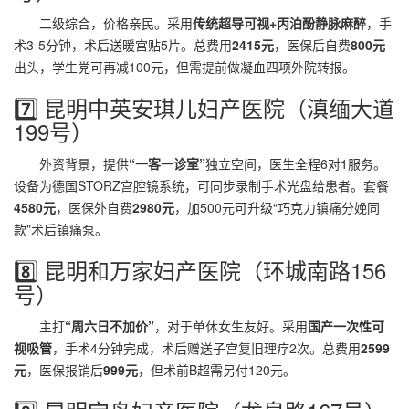
二级综合，价格亲民。采用
传统超导可视+丙泊酚静脉麻醉
，手
术3-5分钟，术后送暖宫贴5片。总费用
2415元
，医保后自费
800元
出头，学生党可再减100元，但需提前做凝血四项外院转报。
7️⃣ 昆明中英安琪儿妇产医院（滇缅大道
199号）
外资背景，提供
“一客一诊室”
独立空间，医生全程6对1服务。
设备为德国STORZ宫腔镜系统，可同步录制手术光盘给患者。套餐
4580元
，医保外自费
2980元
，加500元可升级“巧克力镇痛分娩同
款”术后镇痛泵。
8️⃣ 昆明和万家妇产医院（环城南路156
号）
主打
“周六日不加价”
，对于单休女生友好。采用
国产一次性可
视吸管
，手术4分钟完成，术后赠送子宫复旧理疗2次。总费用
2599
元
，医保报销后
999元
，但术前B超需另付120元。