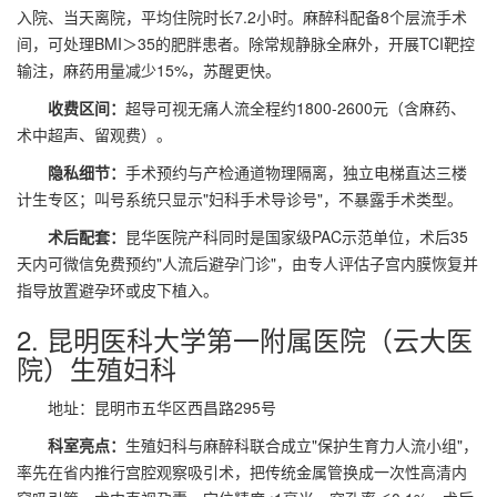
入院、当天离院，平均住院时长7.2小时。麻醉科配备8个层流手术
间，可处理BMI＞35的肥胖患者。除常规静脉全麻外，开展
TCI靶控
输注
，麻药用量减少15%，苏醒更快。
收费区间：
超导可视无痛人流全程约1800-2600元（含麻药、
术中超声、留观费）。
隐私细节：
手术预约与产检通道物理隔离，独立电梯直达三楼
计生专区；叫号系统只显示"妇科手术导诊号"，不暴露手术类型。
术后配套：
昆华医院产科同时是国家级PAC示范单位，术后35
天内可微信免费预约"人流后避孕门诊"，由专人评估子宫内膜恢复并
指导放置避孕环或皮下植入。
2. 昆明医科大学第一附属医院（云大医
院）生殖妇科
地址：昆明市五华区西昌路295号
科室亮点：
生殖妇科与麻醉科联合成立"保护生育力人流小组"，
率先在省内推行
宫腔观察吸引术
，把传统金属管换成一次性高清内