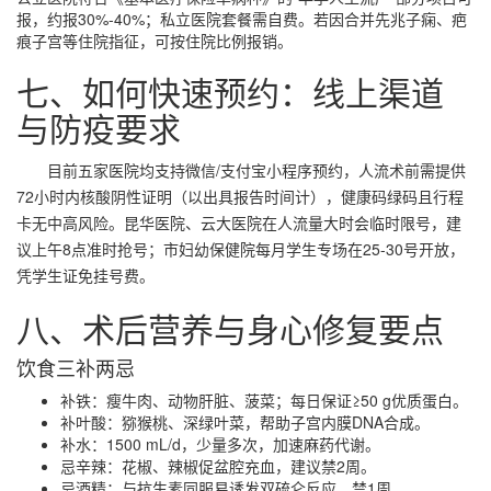
报，约报30%-40%；私立医院套餐需自费。若因合并先兆子痫、疤
痕子宫等住院指征，可按住院比例报销。
七、如何快速预约：线上渠道
与防疫要求
目前五家医院均支持
微信/支付宝小程序预约
，人流术前需提供
72小时内核酸阴性证明（以出具报告时间计），健康码绿码且行程
卡无中高风险。昆华医院、云大医院在人流量大时会临时限号，建
议上午8点准时抢号；市妇幼保健院每月学生专场在25-30号开放，
凭学生证免挂号费。
八、术后营养与身心修复要点
饮食三补两忌
补铁：瘦牛肉、动物肝脏、菠菜；每日保证≥50 g优质蛋白。
补叶酸：猕猴桃、深绿叶菜，帮助子宫内膜DNA合成。
补水：1500 mL/d，少量多次，加速麻药代谢。
忌辛辣：花椒、辣椒促盆腔充血，建议禁2周。
忌酒精：与抗生素同服易诱发双硫仑反应，禁1周。