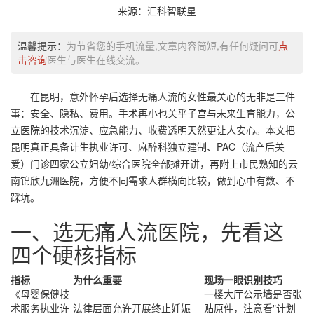
来源：汇科智联星
温馨提示：
为节省您的手机流量,文章内容简短,有任何疑问可
点
击咨询
医生与医生在线交流。
在昆明，意外怀孕后选择无痛人流的女性最关心的无非是三件
事：安全、隐私、费用。手术再小也关乎子宫与未来生育能力，公
立医院的技术沉淀、应急能力、收费透明天然更让人安心。本文把
昆明真正具备
计生执业许可
、
麻醉科独立建制
、
PAC（流产后关
爱）门诊
四家公立妇幼/综合医院全部摊开讲，再附上市民熟知的云
南锦欣九洲医院，方便不同需求人群横向比较，做到心中有数、不
踩坑。
一、选无痛人流医院，先看这
四个硬核指标
指标
为什么重要
现场一眼识别技巧
《母婴保健技
一楼大厅公示墙是否张
术服务执业许
法律层面允许开展终止妊娠
贴原件，注意看"计划