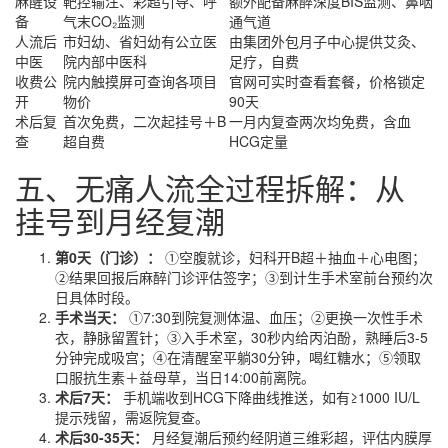
麻醒设
靶控输注、彩超引导、呼
额外配备麻醉深度BIS监测、鼻咽
备
气末CO₂监测
通气道
人流后
市妇幼、省妇幼有公立医
由集团外包月子中心提供艾灸、
中医
院内部中医科
足疗，自费
收费公
院内触摸屏可查询各项目
官网可实时查看套餐，价格锁定
开
物价
90天
术后复
首次免费，二次起挂号＋B
一月内复查两次均免费，含血
查
超自费
HCG定量
五、无痛人流全过程拆解：从
挂号到月经复潮
第0天（门诊）：
①空腹就诊，妇科开B超＋抽血＋心电图；
②结果回报后麻醉门诊评估签字；③到计生手术室前台预约次
日具体时段。
手术当天：
①7:30到院复测体温、血压；②更换一次性手术
衣，静脉留置针；③入手术室，30秒内给丙泊酚，熟睡后3-5
分钟完成吸宫；④在清醒室平躺30分钟，喝红糖水；⑤领取
口服抗生素＋益母草，当日14:00前离院。
术后7天：
手机端收到HCG下降曲线推送，如有≥1000 IU/L
提示残留，需返院复查。
术后30-35天：
月经复潮后预约经阴道三维彩超，评估内膜厚