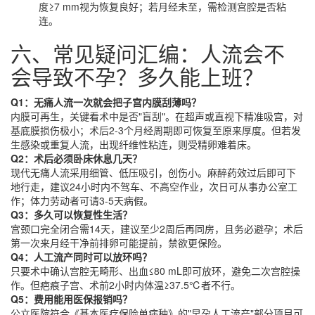
度≥7 mm视为恢复良好；若月经未至，需检测宫腔是否粘
连。
六、常见疑问汇编：人流会不
会导致不孕？多久能上班？
Q1：无痛人流一次就会把子宫内膜刮薄吗？
内膜可再生，关键看术中是否"盲刮"。在超声或直视下精准吸宫，对
基底膜损伤极小；术后2-3个月经周期即可恢复至原来厚度。但若发
生感染或重复人流，出现纤维性粘连，则受精卵难着床。
Q2：术后必须卧床休息几天？
现代无痛人流采用细管、低压吸引，创伤小。麻醉药效过后即可下
地行走，建议24小时内不驾车、不高空作业，次日可从事办公室工
作；体力劳动者可请3-5天病假。
Q3：多久可以恢复性生活？
宫颈口完全闭合需14天，建议至少2周后再同房，且务必避孕；术后
第一次来月经干净前排卵可能提前，禁欲更保险。
Q4：人工流产同时可以放环吗？
只要术中确认宫腔无畸形、出血≤80 mL即可放环，避免二次宫腔操
作。但疤痕子宫、术前2小时内体温≥37.5℃者不行。
Q5：费用能用医保报销吗？
公立医院符合《基本医疗保险单病种》的"早孕人工流产"部分项目可