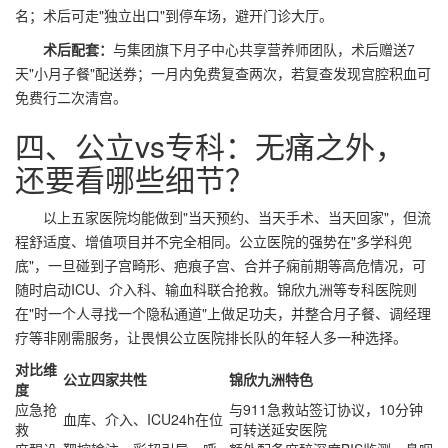
名；术后可走"独立出口"到停车场，避开门诊大厅。
术后配套：
与集团旗下月子中心共享营养师团队，术后赠送7
天"小月子餐"配送券；一月内免费复查两次，若复查发现宫腔积血可
免费行二次清宫。
四、公立vs专科：无痛之外，
还要看哪些细节？
以上五家医院均能做到"当天预约、当天手术、当天回家"，但流
程舒适度、增值项目并不完全相同。公立医院的强势在"多学科兜
底"，一旦碰到子宫畸形、疤痕子宫、合并子痫前期等高危情况，可
随时启动ICU、介入科、输血科联合抢救。锦欣九洲等专科医院则
在"时一个人寻找一个隐私通道"上做足功夫，并整合月子餐、调经理
疗等非刚需服务，让畏惧公立医院排长队的年轻人多一种选择。
对比维
公立四家共性
锦欣九洲特色
度
应急抢
与911急救站签订协议，10分钟
血库、介入、ICU24h在位
救
可转送延安医院