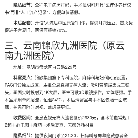
隐私细节：
全程电子病历打码，手术证明可开具"医疗休养建议
书"而非"人工流产记录"，方便单位请假。
术后配套：
开设"人流后中医康复"门诊，提供耳穴压豆、雷火灸
促进子宫复旧，医保可报销70%。
三、云南锦欣九洲医院（原云
南九洲医院）
地址：昆明市盘龙区白云路229号
科室亮点：
锦欣集团旗下专科医院，麻醉科与妇科同层设置，
PAC门诊独立成区。主推
全息直视无痛人流
：吸引管前端集成三镜
头，画面实时投射到4K大屏，医生可戴3D眼镜操作，立体感强。手
术室采用单向层流，恒温24℃，术后清醒室与手术区仅隔一面玻
璃，护患可随时对视，焦虑感更低。
收费区间：
全息直视无痛人流套餐价2680元，含术前血常规＋
B超＋心电图＋麻药＋术后复查，无额外耗材费。
隐私细节：
提供夜间门诊至21:30，扫码叫号屏幕隐藏患者全