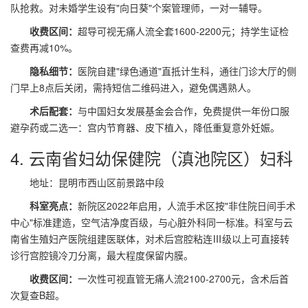
队抢救。对未婚学生设有"向日葵"个案管理师，一对一辅导。
收费区间：
超导可视无痛人流全套1600-2200元；持学生证检
查费再减10%。
隐私细节：
医院自建"绿色通道"直抵计生科，通往门诊大厅的侧
门早上8点后关闭，需持短信二维码进入，避免偶遇熟人。
术后配套：
与中国妇女发展基金会合作，免费提供一年份口服
避孕药或二选一：宫内节育器、皮下植入，降低重复意外妊娠。
4. 云南省妇幼保健院（滇池院区）妇科
地址：昆明市西山区前景路中段
科室亮点：
新院区2022年启用，人流手术区按"非住院日间手术
中心"标准建造，空气洁净度百级，与心脏外科同一标准。科室与云
南省生殖妇产医院组建医联体，对术后宫腔粘连Ⅲ级以上可直接转
诊行宫腔镜冷刀分离，最大程度保留内膜。
收费区间：
一次性可视直管无痛人流2100-2700元，含术后首
次复查B超。