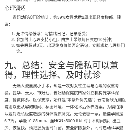
心理调适
省妇幼PAC门诊统计，约39%女性术后2周出现轻度抑郁。建
议：
允许情绪低落：写情绪日记，记录感受；
参加线上心理支持小组，由护士带领每日冥想10分钟；
如失眠超过3天、出现终身价值否定语句，立即求助心理科门
诊。
九、总结：安全与隐私可以兼
得，理性选择、及时就诊
无痛人流虽属小手术，却是一次对女性生理与心理的双重考
验。昆华、云大、市妇幼、省妇幼保健院四家公立机构凭学科深
度、抢救体系、医保支撑，始终是"零意外优先选"；云南锦欣九洲医
院则以更从容的时间、私密环境、一体化术后休养方案，为惧怕排
队或对隐私极度敏感的群体提供补充。无论去哪一家，
最佳孕周是
6-7周
，孕囊10-25 mm、血HCG<5000 IU/L时手术时间短、出血
少、恢复快。请把握黄金时间窗，安全解除意外，同时启动科学避