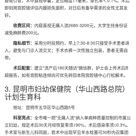
窥吸引管，术中直视孕囊，定位精度<1毫米，穿孔率＜0.1%。术后
即刻用宫腔镜评估内膜损失面积，对日后有备孕需求的女性尤其友
好。
收费区间：
内窥直视无痛人流2680-3200元，大学生持身份证
减免麻醉费200元。
隐私细节：
采用分时段预约，早上7:30-8:30只接受手术患者进
入，避免与门诊人流交叉；手术衣裤一次性独立包装，患者无需自
带。
术后配套：
建立"流产后180天随访"微信群，护士会上传术后B
超报告，如有宫腔粘连倾向可优先转回本院宫腔镜中心行松解术。
3. 昆明市妇幼保健院（华山西路总院）
计划生育科
地址：昆明市五华区华山西路5号
科室亮点：
全市唯一把"无痛人流"纳入单病种质量控制的市属公
立妇幼，规定术后30天月经恢复率须≥90%，术后感染率须≤0.3%。
手术室与新生儿科同层，若术中出现罕见羊水栓塞可30秒内召集团