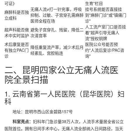
可证》
生育"栏目
无痛人流≠打一针完事，呼吸
挂号系统能否直接挂
麻醉科是否独
抑制、过敏、子宫穿孔需麻醉
到"麻醉门诊"或"镇痛门
立成科
医师全程在场
诊"
人工流产室门口是否挂
超声科能否做
避免子宫穿孔、残留，降低二
着"超声引导无痛人
术中实时监护
次清宫率
流"授权铜牌
术后康复是否
医院公众号能否预
降低重复流产率，减少术后月
有独立PAC门
约"人流后复诊/PAC咨
经紊乱、宫腔粘连
诊
询"
二、昆明四家公立无痛人流医
院全景扫描
1. 云南省第一人民医院（昆华医院）妇
科
地址：昆明市西山区金碧路157号
科室亮点：
妇科年门急诊量38万人次，人流手术量居全省公立
医院首位。拥有日间手术中心，
无痛人流全部纳入日间路径
，当天