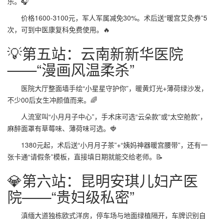
乐。🎧
价格1600-3100元，军人军属减免30%。术后送“暖宫艾灸券”5
次，可到中医康复科免费使用。🔥
💡第五站：云南新新华医院
——“漫画风温柔杀”
医院大厅整面墙手绘“小星星守护你”，暖黄灯光+薄荷绿沙发，
不少00后女生冲颜值而来。🌈
人流室叫“小月月子中心”，手术床可选“云朵款”或“太空舱款”，
麻醉面罩有草莓味、薄荷味可选。🍓
1380元起，术后送“小月月子茶”+“姨妈神器暖宫腰带”，还有一
张卡通“请假条”模板，直接填日期就能交给老师。📝
💎第六站：昆明安琪儿妇产医
院——“贵妇级私密”
滇缅大道独栋欧式洋房，停车场与地面绿植隔开，车牌识别自