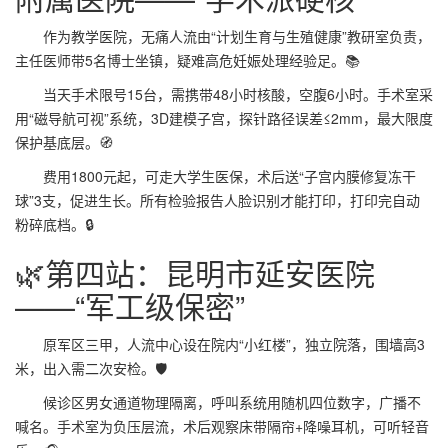
作为教学医院，无痛人流由“计划生育与生殖健康”教研室负责，
主任医师带5名博士坐镇，疑难高危妊娠处理经验足。📚
当天手术限号15台，需携带48小时核酸，空腹6小时。手术室采
用“磁导航可视”系统，3D建模子宫，探针路径误差≤2mm，最大限度
保护基底层。🧭
费用1800元起，可走大学生医保，术后送“子宫内膜修复冻干
球”3支，促进生长。所有检验报告人脸识别才能打印，打印完自动
粉碎底档。🔒
🌿第四站：昆明市延安医院
——“军工级保密”
原军区三甲，人流中心设在院内“小红楼”，独立院落，围墙高3
米，出入需二次安检。🛡️
候诊区男女通道物理隔离，呼叫系统用随机四位数字，广播不
喊名。手术室为负压层流，术后观察床带隔帘+降噪耳机，可听轻音