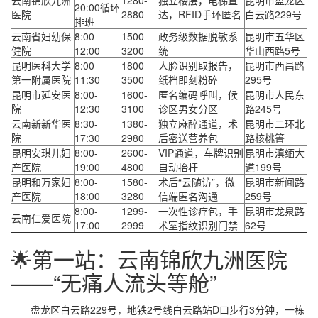
云南锦欣九洲
1280-
独立楼层，电梯直
昆明市盘龙区
20:00循环
医院
2880
达，RFID手环匿名
白云路229号
排班
云南省妇幼保
8:00-
1500-
政务级数据脱敏系
昆明市五华区
健院
12:00
3200
统
华山西路5号
昆明医科大学
8:00-
1800-
人脸识别取报告，
昆明市西昌路
第一附属医院
11:30
3500
纸档即刻粉碎
295号
昆明市延安医
8:00-
1600-
匿名编码呼叫，候
昆明市人民东
院
12:30
3100
诊区男女分区
路245号
云南新新华医
8:30-
1380-
独立麻醉通道，术
昆明市二环北
院
17:30
2980
后密送营养包
路核桃箐
昆明安琪儿妇
8:00-
2600-
VIP通道，车牌识别
昆明市滇缅大
产医院
19:00
4800
自动抬杆
道199号
昆明和万家妇
8:00-
1580-
术后“云随访”，微
昆明市新闻路
产医院
18:00
3280
信端匿名沟通
259号
8:00-
1299-
一次性诊疗包，手
昆明市龙泉路
云南仁爱医院
17:00
2999
术室指纹识别门禁
62号
🌟第一站：云南锦欣九洲医院
——“无痛人流头等舱”
盘龙区白云路229号，地铁2号线白云路站D口步行3分钟，一栋