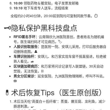
10:00
领取药物＆暖宫贴，电子发票发邮箱
10:10
地下车库专人送车，流程结束
全程约2小时40分钟，20:00前到院均可复制同款节奏。⏱️
🗝️隐私保护黑科技盘点
RFID匿名手环：
云南锦欣九洲医院首创，患者姓名为随机编
号，医生端扫码才可见病历。🏷️
人脸识别取报告：
昆医附一院、安琪儿采用，打印后服务器自
动删除底图。👤
车牌识别抬杆：
安琪儿、和万家实现车窗不摇直接进，杜绝被
熟人看见。🚙
区块链加密病历：
和万家将问诊记录写入联盟链，30天自动
焚毁，无法恢复。⛓️
男女分区候诊：
延安医院、九洲医院物理隔断，呼叫不叫名。
🚻
💊术后恢复Tips（医生原创版）
术后当天吃“高蛋白＋低纤维”：蒸蛋、嫩豆腐、龙利鱼，减少
肠道刺激。🍳