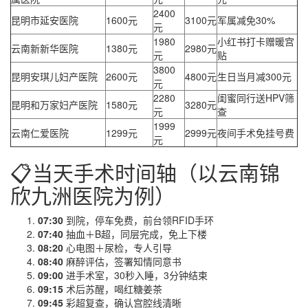
2400
昆明市延安医院
1600元
3100元
军属减免30%
元
1980
小红书打卡赠暖宫
云南新新华医院
1380元
2980元
元
贴
3800
昆明安琪儿妇产医院
2600元
4800元
生日当月减300元
元
2280
闺蜜同行送HPV筛
昆明和万家妇产医院
1580元
3280元
元
查
1999
云南仁爱医院
1299元
2999元
夜间手术免挂号费
元
📋当天手术时间轴（以云南锦
欣九洲医院为例）
07:30
到院，停车免费，前台领RFID手环
07:40
抽血＋B超，同层完成，免上下楼
08:20
心电图＋尿检，专人引导
08:40
麻醉评估，签署知情同意书
09:00
进手术室，30秒入睡，3分钟结束
09:15
术后苏醒，喝红糖姜茶
09:45
彩超复查，确认宫腔线清晰