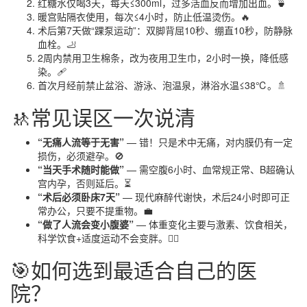
红糖水仅喝3天，每天≤300ml，过多活血反而增加出血。🍵
暖宫贴隔衣使用，每次≤4小时，防止低温烫伤。🔥
术后第7天做“踝泵运动”：双脚背屈10秒、绷直10秒，防静脉
血栓。🦶
2周内禁用卫生棉条，改为夜用卫生巾，2小时一换，降低感
染。🩹
首次月经前禁止盆浴、游泳、泡温泉，淋浴水温≤38℃。🚿
🚸常见误区一次说清
“无痛人流等于无害”
— 错！只是术中无痛，对内膜仍有一定
损伤，必须避孕。🚫
“当天手术随时能做”
— 需空腹6小时、血常规正常、B超确认
宫内孕，否则延后。⏳
“术后必须卧床7天”
— 现代麻醉代谢快，术后24小时即可正
常办公，只要不提重物。💼
“做了人流会变小腹婆”
— 体重变化主要与激素、饮食相关，
科学饮食+适度运动不会变胖。🏃‍♀️
🎯如何选到最适合自己的医
院？