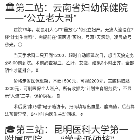
🏛️第二站：云南省妇幼保健院
——“公立老大哥”
建院76年，老昆明人心中“最放心”的公立妇产。无痛人流设在7
楼“计划生育科”，需提前在“滇医通”预约，号源7天滚动，凌晨放号
秒光。🕛
当天手术窗口只开到12:00，超时自动顺延次日，想当天搞定务
必8:00前到院。术前必查凝血、乙肝、艾滋，结果2小时出齐，全部
阴性才能排台。⏳
价格走省医保框架，基础1500元，可视2200元，宫腔镜取胚
3200元，可刷医保个人账户。所有收据为“计划生育服务费”，不显
示“人流”二字，保护隐私。🧾
术后发“康乃馨”电子随访卡，扫码填写出血量、腹痛值，后台算
法预警异常，24小时内医生主动回拨。🌷
🎓第三站：昆明医科大学第一
附属医院——“学术派硬核”