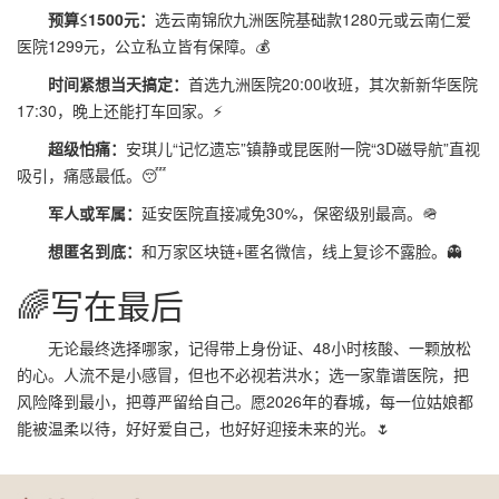
预算≤1500元：
选云南锦欣九洲医院基础款1280元或云南仁爱
医院1299元，公立私立皆有保障。💰
时间紧想当天搞定：
首选九洲医院20:00收班，其次新新华医院
17:30，晚上还能打车回家。⚡
超级怕痛：
安琪儿“记忆遗忘”镇静或昆医附一院“3D磁导航”直视
吸引，痛感最低。😴
军人或军属：
延安医院直接减免30%，保密级别最高。🪖
想匿名到底：
和万家区块链+匿名微信，线上复诊不露脸。👻
🌈写在最后
无论最终选择哪家，记得带上身份证、48小时核酸、一颗放松
的心。人流不是小感冒，但也不必视若洪水；选一家靠谱医院，把
风险降到最小，把尊严留给自己。愿2026年的春城，每一位姑娘都
能被温柔以待，好好爱自己，也好好迎接未来的光。🌷