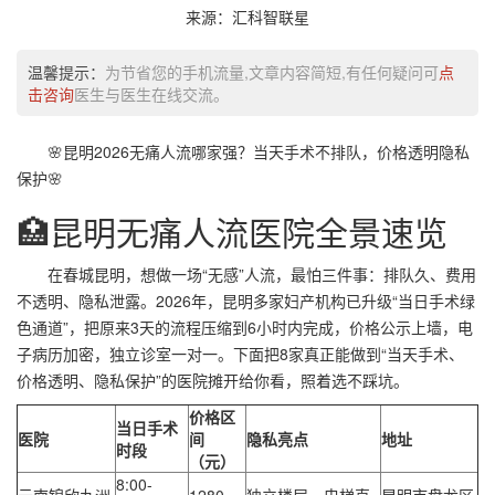
来源：汇科智联星
温馨提示：
为节省您的手机流量,文章内容简短,有任何疑问可
点
击咨询
医生与医生在线交流。
🌸昆明2026无痛人流哪家强？当天手术不排队，价格透明隐私
保护🌸
🏥昆明无痛人流医院全景速览
在春城昆明，想做一场“无感”人流，最怕三件事：排队久、费用
不透明、隐私泄露。2026年，昆明多家妇产机构已升级“当日手术绿
色通道”，把原来3天的流程压缩到6小时内完成，价格公示上墙，电
子病历加密，独立诊室一对一。下面把8家真正能做到“当天手术、
价格透明、隐私保护”的医院摊开给你看，照着选不踩坑。
价格区
当日手术
医院
间
隐私亮点
地址
时段
（元）
8:00-