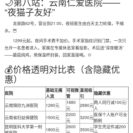
🌙第八站：云南仁爱医院——
“夜猫子友好”
龙泉路62号，营业到21:00，夜班医生由白天主力轮值，不缩
水。🦉
1299元起，夜间手术费不加价。手术室指纹识别门禁，一次只
允许一名患者进入，家属在专属休息室看投影。术后送“深夜暖汤”
——菌菇炖鸡，用保温杯封装，回家直接喝。🍲
💰价格透明对比表（含隐藏优
惠）
基础无痛
可视微
直视吸
医院
隐藏优惠
人流
管
引
1880
两人同行减100元/
云南锦欣九洲医院
1280元
2880元
元
人
2200
医保个人账户可全
云南省妇幼保健院
1500元
3200元
元
额刷
昆明医科大学第一附
2600
学生凭证件减200
1800元
3500元
属医院
元
元