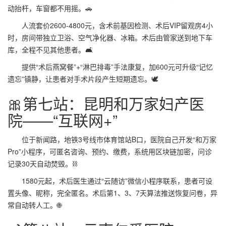
动抬杆，车窗都不用摇。🚗
人流套价2600-4800元，含术前基因检测、术后VIP留观房4小
时，房间带独立卫浴、空气净化器、冰箱。术后由管家送到地下车
库，全程不见其他患者。🛋️
提供“术后燕窝餐”+“淋巴排毒”手法康复，加600元可升级“记忆
遗忘”镇静，让患者对手术片段产生短期遗忘。🕊️
🎀第七站：昆明和万家妇产医
院——“互联网+”
位于新闻路，地铁3号线市体育馆站B口，医院自己开发“和万家
Pro”小程序，可匿名咨询、预约、缴费，系统用区块链加密，问诊
记录30天自动焚毁。⛓️
1580元起，术后医生通过“云随访”微信小程序联系，患者可设
置头像、昵称，完全匿名。术后第1、3、7天算法推送恢复问卷，异
常自动转人工。🌐