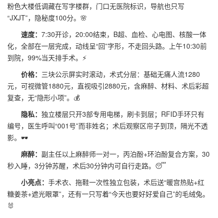
粉色大楼低调藏在写字楼群，门口无医院标识，导航也只写
“JXJT”，隐秘度100分。🌸
速度：
7:30开诊，20:00结束，B超、血检、心电图、核酸一体
化，全部在一层完成，动线呈“回”字形，不走回头路。上午10:30前
到院，99%当天排手术。⚡
价格：
三块公示屏实时滚动，术式分层：基础无痛人流1280
元，可视微管1880元，直视吸引2880元，含麻醉、材料、术后彩超
复查，无“隐形小项”。💰
隐私：
独立楼层只开3部专用电梯，刷卡到层；RFID手环只有
编号，医生呼叫“001号”而非姓名；术后观察区帘子到顶，隔光不透
影。🕶️
麻醉：
副主任以上麻醉师一对一，丙泊酚+环泊酚复合方案，30
秒入睡，3分钟苏醒，术后30分钟内可自行走路。😴
小亮点：
手术衣、拖鞋一次性独立包装，术后送“暖宫热贴+红
糖姜茶+遮光眼罩”，还有一只写着“今天也要好好爱自己”的毛绒兔。
🐰